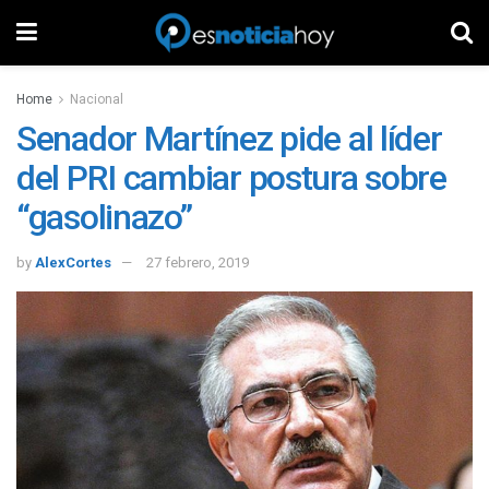
Home
Nacional
Senador Martínez pide al líder
del PRI cambiar postura sobre
“gasolinazo”
by
AlexCortes
27 febrero, 2019