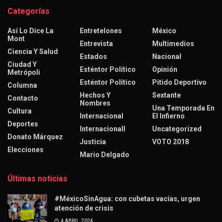
Categorías
Así Lo Dice La
Entretelones
México
Mont
Entrevista
Multimedios
Ciencia Y Salud
Estados
Nacional
Ciudad Y
Esténtor Político
Opinión
Metrópoli
Esténtor Político
Pitido Deportivo
Columna
Hechos Y
Sextante
Contacto
Nombres
Una Temporada En
Cultura
Internacional
El Infierno
Deportes
Internacionall
Uncategorized
Donato Márquez
Justicia
VOTO 2018
Elecciones
Mario Delgado
Últimas noticias
#MéxicoSinAgua: con cubetas vacías, urgen
atención de crisis
4 ABRIL, 2024