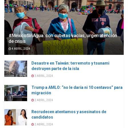
#MéxicoSinAgua: con cubetas vacías, urgen atención
de crisis
4 ABRIL, 2024
Desastre en Taiwán: terremoto y tsunami
destruyen parte de la isla
3 ABRIL, 2024
Trump a AMLO: “no le daría ni 10 centavos” para
migración
2 ABRIL, 2024
Recrudecen atentamos y asesinatos de
candidatos
2 ABRIL, 2024