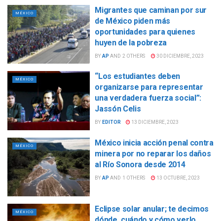
Migrantes que caminan por sur
MÉXICO
de México piden más
oportunidades para quienes
huyen de la pobreza
BY
AP
AND
2 OTHERS
30 DICIEMBRE, 2023
“Los estudiantes deben
MÉXICO
organizarse para representar
una verdadera fuerza social”:
Jassón Celis
BY
EDITOR
13 DICIEMBRE, 2023
México inicia acción penal contra
MÉXICO
minera por no reparar los daños
al Río Sonora desde 2014
BY
AP
AND
1 OTHERS
13 OCTUBRE, 2023
Eclipse solar anular; te decimos
MÉXICO
dónde, cuándo y cómo verlo