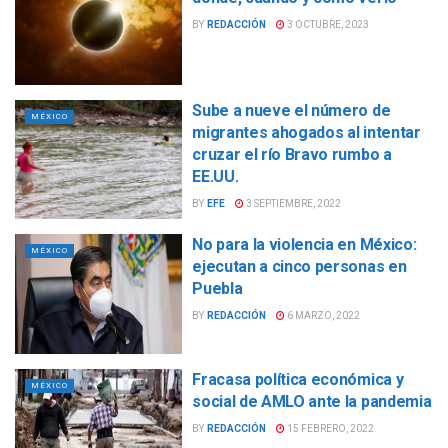
BY
REDACCIÓN
3 OCTUBRE, 2023
Sube a nueve el número de
MÉXICO
migrantes ahogados al intentar
cruzar el río Bravo rumbo a
EE.UU.
BY
EFE
3 SEPTIEMBRE, 2022
No para la violencia en México:
MÉXICO
ejecutan a cinco personas en
Puebla
BY
REDACCIÓN
6 MARZO, 2022
Fracasa política económica y
MÉXICO
social de AMLO ante la pandemia
BY
REDACCIÓN
15 FEBRERO, 2022