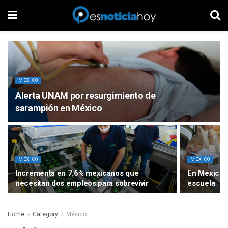
MÉXICO
Alerta UNAM por resurgimiento de
sarampión en México
MÉXICO
MÉXICO
Incrementa en 7.6% mexicanos que
En México 6
necesitan dos empleos para sobrevivir
escuela
Home
Category
México