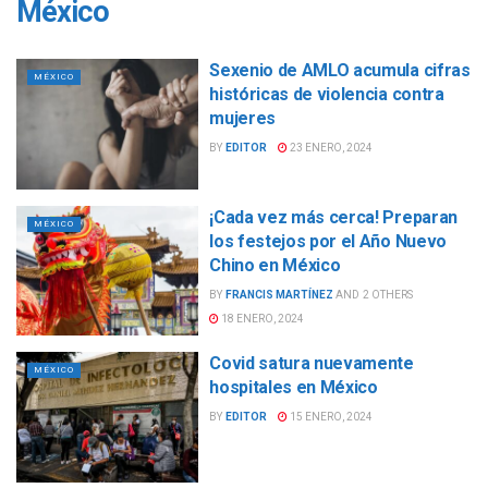
México
Sexenio de AMLO acumula cifras
MÉXICO
históricas de violencia contra
mujeres
BY
EDITOR
23 ENERO, 2024
¡Cada vez más cerca! Preparan
MÉXICO
los festejos por el Año Nuevo
Chino en México
BY
FRANCIS MARTÍNEZ
AND
2 OTHERS
18 ENERO, 2024
Covid satura nuevamente
MÉXICO
hospitales en México
BY
EDITOR
15 ENERO, 2024