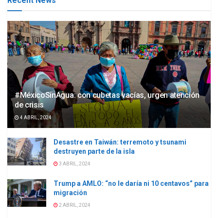
Recent News
#MéxicoSinAgua: con cubetas vacías, urgen atención
de crisis
4 ABRIL, 2024
Desastre en Taiwán: terremoto y tsunami
destruyen parte de la isla
3 ABRIL, 2024
Trump a AMLO: “no le daría ni 10 centavos” para
migración
2 ABRIL, 2024