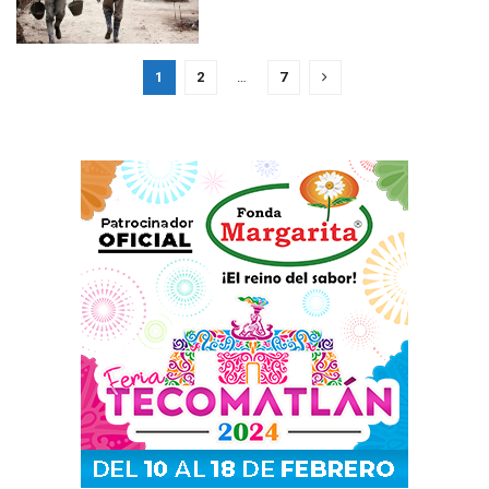
1
2
…
7