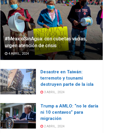
#MéxicoSinAgua: con cubetas vacías,
urgen atención de crisis
4 ABRIL, 2024
Desastre en Taiwán:
terremoto y tsunami
destruyen parte de la isla
3 ABRIL, 2024
Trump a AMLO: “no le daría
ni 10 centavos” para
migración
2 ABRIL, 2024