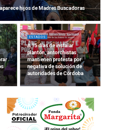
aparece hijos de Madres Buscadoras
ESTADOS
A 15 días de instalar
plantón, antorchistas
rar
mantienen protesta por
os
negativa de solución de
autoridades de Córdoba