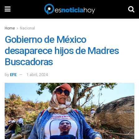
Home
Nacional
Gobierno de México
desaparece hijos de Madres
Buscadoras
by
EFE
1 abril, 2024