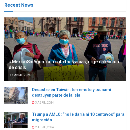
Recent News
#MéxicoSinAgua: con cubetas vacías, urgen atención
de crisis
4 ABRIL, 2024
Desastre en Taiwán: terremoto y tsunami
destruyen parte de la isla
3 ABRIL, 2024
Trump a AMLO: “no le daría ni 10 centavos” para
migración
2 ABRIL, 2024