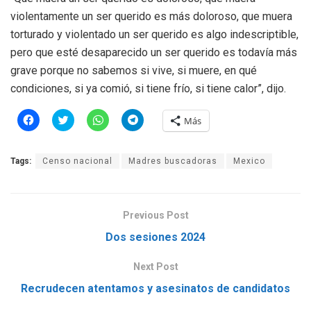
violentamente un ser querido es más doloroso, que muera
torturado y violentado un ser querido es algo indescriptible,
pero que esté desaparecido un ser querido es todavía más
grave porque no sabemos si vive, si muere, en qué
condiciones, si ya comió, si tiene frío, si tiene calor”, dijo.
H
H
H
H
Más
a
a
a
a
z
z
z
z
c
c
c
c
l
l
l
l
Tags:
Censo nacional
Madres buscadoras
Mexico
i
i
i
i
c
c
c
c
p
p
p
p
a
a
a
a
r
r
r
r
a
a
a
a
Previous Post
c
c
c
c
o
o
o
o
m
m
m
m
Dos sesiones 2024
p
p
p
p
a
a
a
a
r
r
r
r
Next Post
t
t
t
t
i
i
i
i
Recrudecen atentamos y asesinatos de candidatos
r
r
r
r
e
e
e
e
n
n
n
n