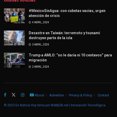
Últimas noticias
#MéxicoSinAgua: con cubetas vacías, urgen
atención de crisis
4 ABRIL, 2024
Desastre en Taiwán: terremoto y tsunami
destruyen parte de la isla
3 ABRIL, 2024
Trump a AMLO: “no le daría ni 10 centavos” para
migración
2 ABRIL, 2024
About
Advertise
Privacy & Policy
Contact
© 2022
Es Noticia Hoy
tema por
WebB2B.net | Innovación Tecnológica
.