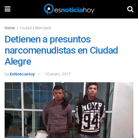
Home
Ciudad y Metrópoli
Detienen a presuntos
narcomenudistas en Ciudad
Alegre
by
EsNotciaHoy
15 enero, 2017