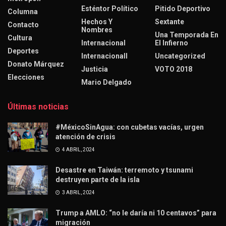
Esténtor Político
Pitido Deportivo
Columna
Hechos Y
Sextante
Contacto
Nombres
Una Temporada En
Cultura
Internacional
El Infierno
Deportes
Internacionall
Uncategorized
Donato Márquez
Justicia
VOTO 2018
Elecciones
Mario Delgado
Últimas noticias
#MéxicoSinAgua: con cubetas vacías, urgen
atención de crisis
4 ABRIL, 2024
Desastre en Taiwán: terremoto y tsunami
destruyen parte de la isla
3 ABRIL, 2024
Trump a AMLO: “no le daría ni 10 centavos” para
migración