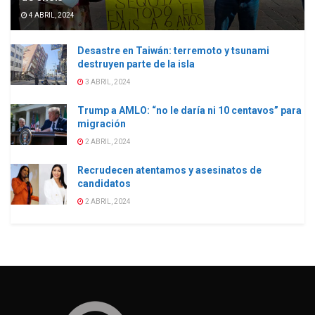
4 ABRIL, 2024
Desastre en Taiwán: terremoto y tsunami
destruyen parte de la isla
3 ABRIL, 2024
Trump a AMLO: “no le daría ni 10 centavos” para
migración
2 ABRIL, 2024
Recrudecen atentamos y asesinatos de
candidatos
2 ABRIL, 2024