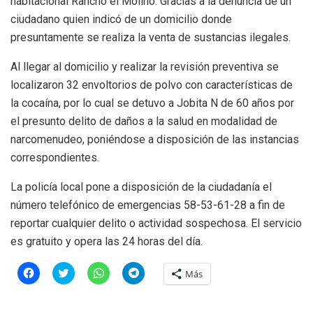
habitacional Rancho el Molino. Gracias a la denuncia de un
ciudadano quien indicó de un domicilio donde
presuntamente se realiza la venta de sustancias ilegales.
Al llegar al domicilio y realizar la revisión preventiva se
localizaron 32 envoltorios de polvo con características de
la cocaína, por lo cual se detuvo a Jobita N de 60 años por
el presunto delito de daños a la salud en modalidad de
narcomenudeo, poniéndose a disposición de las instancias
correspondientes.
La policía local pone a disposición de la ciudadanía el
número telefónico de emergencias 58-53-61-28 a fin de
reportar cualquier delito o actividad sospechosa. El servicio
es gratuito y opera las 24 horas del día.
H
H
H
H
Más
a
a
a
a
z
z
z
z
c
c
c
c
l
l
l
l