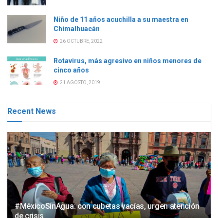
Niño de 11 años acuchilla a su maestra en
Chimalhuacán
26 OCTUBRE, 2022
Rotavirus, más agresivo en niños menores de
cinco años
21 AGOSTO, 2019
Recent News
#MéxicoSinAgua: con cubetas vacías, urgen atención
de crisis