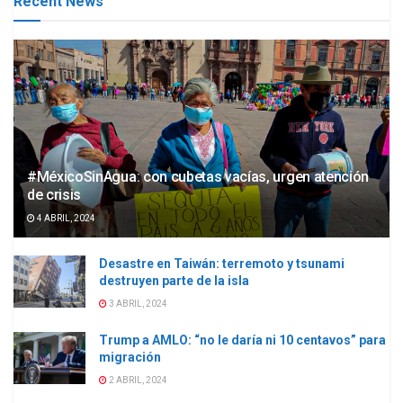
Recent News
#MéxicoSinAgua: con cubetas vacías, urgen atención
de crisis
4 ABRIL, 2024
Desastre en Taiwán: terremoto y tsunami
destruyen parte de la isla
3 ABRIL, 2024
Trump a AMLO: “no le daría ni 10 centavos” para
migración
2 ABRIL, 2024