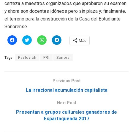
certeza a maestros organizados que aprobaron su examen
y ahora son docentes idóneos pero sin plaza y; finalmente,
el terreno para la construcción de la Casa del Estudiante
Sonorense.
H
H
H
H
Más
a
a
a
a
z
z
z
z
c
c
c
c
l
l
l
l
Tags:
Pavlovich
PRI
Sonora
i
i
i
i
c
c
c
c
p
p
p
p
a
a
a
a
r
r
r
r
a
a
a
a
Previous Post
c
c
c
c
o
o
o
o
m
m
m
m
La irracional acumulación capitalista
p
p
p
p
a
a
a
a
r
r
r
r
Next Post
t
t
t
t
i
i
i
i
Presentan a grupos culturales ganadores de
r
r
r
r
e
e
e
e
Espartaqueada 2017
n
n
n
n
F
T
W
T
a
w
h
e
c
i
a
l