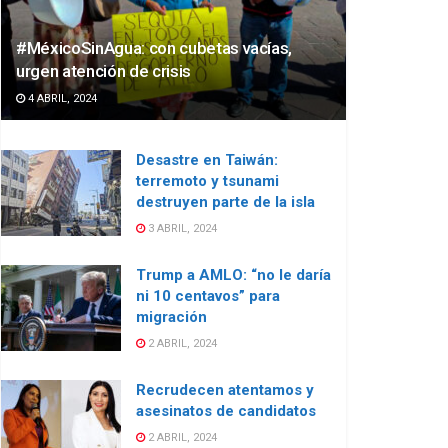
#MéxicoSinAgua: con cubetas vacías,
urgen atención de crisis
4 ABRIL, 2024
Desastre en Taiwán:
terremoto y tsunami
destruyen parte de la isla
3 ABRIL, 2024
Trump a AMLO: “no le daría
ni 10 centavos” para
migración
2 ABRIL, 2024
Recrudecen atentamos y
asesinatos de candidatos
2 ABRIL, 2024