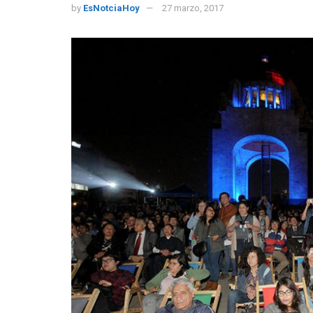
by
EsNotciaHoy
27 marzo, 2017