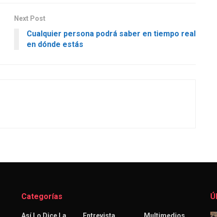
Next Post
Cualquier persona podrá saber en tiempo real
en dónde estás
Categorías
Ú
Así Lo Dice La
Entrevista
Multimedios