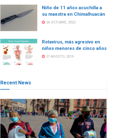
Niño de 11 años acuchilla a
su maestra en Chimalhuacán
26 OCTUBRE, 2022
Rotavirus, más agresivo en
niños menores de cinco años
21 AGOSTO, 2019
Recent News