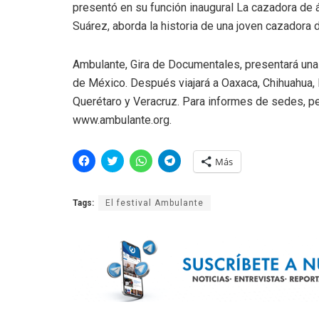
presentó en su función inaugural La cazadora de á
Suárez, aborda la historia de una joven cazadora
Ambulante, Gira de Documentales, presentará una a
de México. Después viajará a Oaxaca, Chihuahua, B
Querétaro y Veracruz. Para informes de sedes, pel
www.ambulante.org.
H
H
H
H
Más
a
a
a
a
z
z
z
z
c
c
c
c
l
l
l
l
Tags:
El festival Ambulante
i
i
i
i
c
c
c
c
p
p
p
p
a
a
a
a
r
r
r
r
a
a
a
a
c
c
c
c
o
o
o
o
m
m
m
m
p
p
p
p
a
a
a
a
r
r
r
r
t
t
t
t