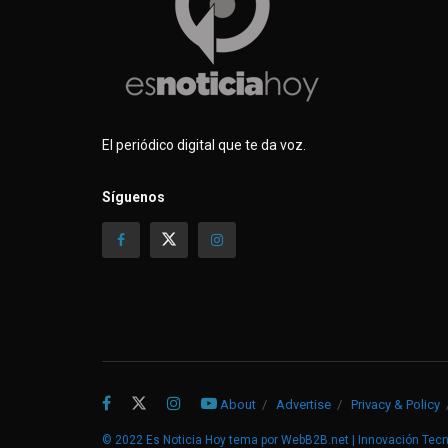
v
a
v
v
a
)
a
a
)
)
)
El periódico digital que te da voz.
Síguenos
About
Advertise
Privacy & Policy
© 2022
Es Noticia Hoy
tema por
WebB2B.net | Innovación Tec