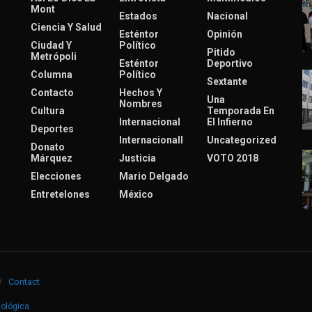
Mont
Estados
Nacional
Ciencia Y Salud
Esténtor
Opinión
Ciudad Y
Político
Pitido
Metrópoli
Esténtor
Deportivo
Columna
Político
Sextante
Contacto
Hechos Y
Una
Nombres
Cultura
Temporada En
Internacional
El Infierno
Deportes
Internacionall
Uncategorized
Donato
Márquez
Justicia
VOTO 2018
Elecciones
Mario Delgado
Entretelones
México
Contact
nológica
.