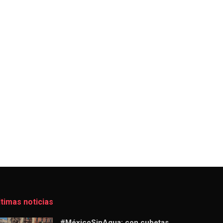
ltimas noticias
#MéxicoSinAgua: con cubetas