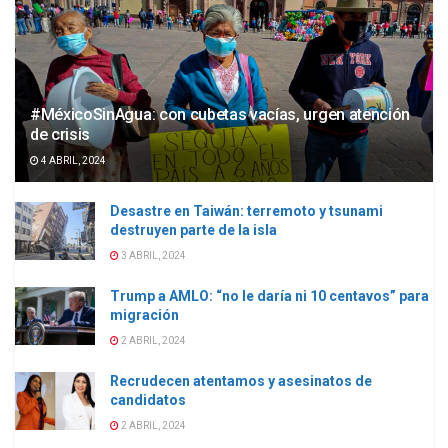
#MéxicoSinAgua: con cubetas vacías, urgen atención
de crisis
4 ABRIL, 2024
Desastre en Taiwán: terremoto y tsunami
destruyen parte de la isla
3 ABRIL, 2024
Trump a AMLO: “no le daría ni 10 centavos” para
migración
2 ABRIL, 2024
Recrudecen atentamos y asesinatos de
candidatos
2 ABRIL, 2024