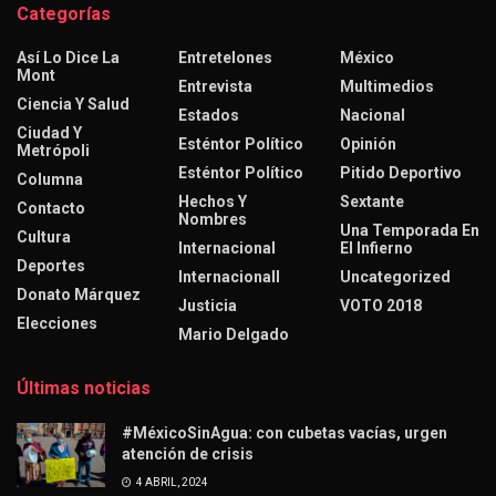
Categorías
Así Lo Dice La
Entretelones
México
Mont
Entrevista
Multimedios
Ciencia Y Salud
Estados
Nacional
Ciudad Y
Esténtor Político
Opinión
Metrópoli
Esténtor Político
Pitido Deportivo
Columna
Hechos Y
Sextante
Contacto
Nombres
Una Temporada En
Cultura
Internacional
El Infierno
Deportes
Internacionall
Uncategorized
Donato Márquez
Justicia
VOTO 2018
Elecciones
Mario Delgado
Últimas noticias
#MéxicoSinAgua: con cubetas vacías, urgen
atención de crisis
4 ABRIL, 2024