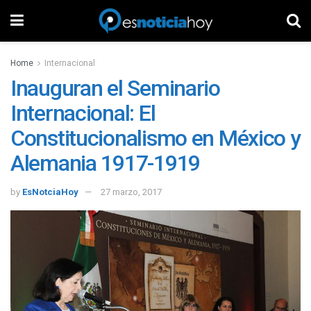
Home
Internacional
Inauguran el Seminario
Internacional: El
Constitucionalismo en México y
Alemania 1917-1919
by
EsNotciaHoy
27 marzo, 2017