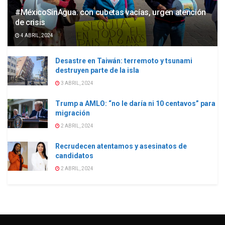
#MéxicoSinAgua: con cubetas vacías, urgen atención
de crisis
4 ABRIL, 2024
Desastre en Taiwán: terremoto y tsunami
destruyen parte de la isla
3 ABRIL, 2024
Trump a AMLO: “no le daría ni 10 centavos” para
migración
2 ABRIL, 2024
Recrudecen atentamos y asesinatos de
candidatos
2 ABRIL, 2024