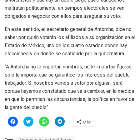
maltratan políticamente, en tiempos electorales se ven
obligados a negociar con ellos para asegurar su voto.
En este sentido, el secretario general de Antorcha, dice no
saber por quién votarán los afiliados a su organización en el
Estado de México, uno de los cuatro estados donde hay
elecciones y en donde se contiende por la gubernatura.
“A Antorcha no le importan nombres, no le importan figuras;
sólo le importa que se garantice los intereses del pueblo
trabajador. Si nosotros vamos a votar por alguien, será
porque hayamos constatado que va a cambiar, en la medida
en que lo permitan las circunstancias, la política en favor de
la gente del pueblo”.
H
H
H
H
Más
a
a
a
a
z
z
z
z
c
c
c
c
l
l
l
l