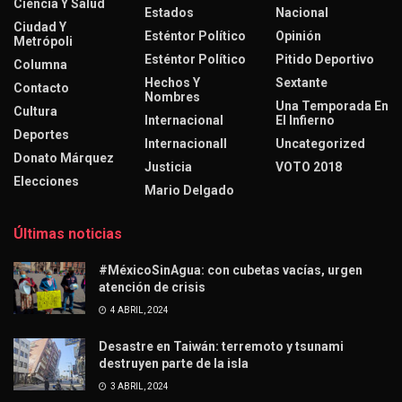
Ciencia Y Salud
Estados
Nacional
Ciudad Y
Esténtor Político
Opinión
Metrópoli
Esténtor Político
Pitido Deportivo
Columna
Hechos Y
Sextante
Contacto
Nombres
Una Temporada En
Cultura
Internacional
El Infierno
Deportes
Internacionall
Uncategorized
Donato Márquez
Justicia
VOTO 2018
Elecciones
Mario Delgado
Últimas noticias
#MéxicoSinAgua: con cubetas vacías, urgen
atención de crisis
4 ABRIL, 2024
Desastre en Taiwán: terremoto y tsunami
destruyen parte de la isla
3 ABRIL, 2024