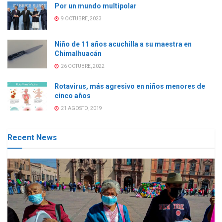
Por un mundo multipolar
9 OCTUBRE, 2023
Niño de 11 años acuchilla a su maestra en
Chimalhuacán
26 OCTUBRE, 2022
Rotavirus, más agresivo en niños menores de
cinco años
21 AGOSTO, 2019
Recent News