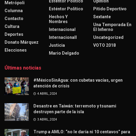
Esténtor Político
Opinión
Metrópoli
Esténtor Político
Pitido Deportivo
Columna
Hechos Y
Sextante
Contacto
Nombres
Una Temporada En
Cultura
Internacional
El Infierno
Deportes
Internacionall
Uncategorized
Donato Márquez
Justicia
VOTO 2018
Elecciones
Mario Delgado
Últimas noticias
#MéxicoSinAgua: con cubetas vacías, urgen
atención de crisis
4 ABRIL, 2024
Desastre en Taiwán: terremoto y tsunami
destruyen parte de la isla
3 ABRIL, 2024
Trump a AMLO: “no le daría ni 10 centavos” para