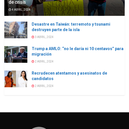
de crisis
4 ABRIL, 2024
Desastre en Taiwán: terremoto y tsunami
destruyen parte de la isla
3 ABRIL, 2024
Trump a AMLO: “no le daría ni 10 centavos” para
migración
2 ABRIL, 2024
Recrudecen atentamos y asesinatos de
candidatos
2 ABRIL, 2024