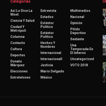
Categorías
Ú
Así Lo Dice La
Entrevista
Multimedios
Mont
Estados
Nacional
Ciencia Y Salud
Esténtor
Opinión
Ciudad Y
Político
Pitido
Metrópoli
Esténtor
Deportivo
Columna
Político
Sextante
Contacto
Hechos Y
Una
Nombres
Cultura
Temporada En
Internacional
El Infierno
Deportes
Internacionall
Uncategorized
Donato
Márquez
Justicia
VOTO 2018
Elecciones
Mario Delgado
Entretelones
México