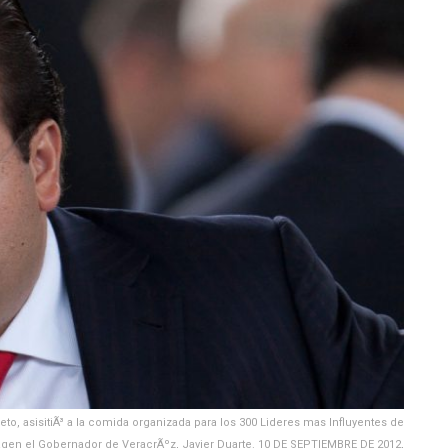
eto, asisitiÃ³ a la comida organizada para los 300 Lideres mas Influyentes de
magen el Gobernador de VeracrÃºz, Javier Duarte. 10 DE SEPTIEMBRE DE 2012,