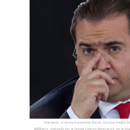
Esta tarde, el ahora Presidente Electo, Enrique PeÃ±a Ni
MÃ©xico, realizada por la revista Lideres Mexicanos, en la i