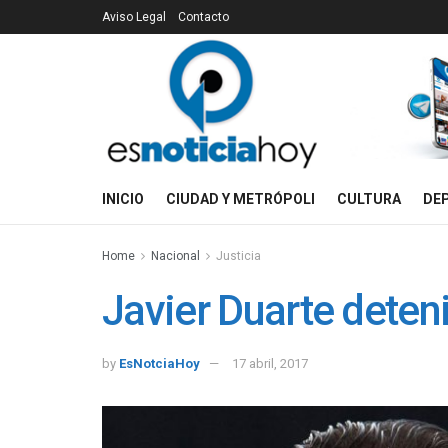
Aviso Legal
Contacto
INICIO
CIUDAD Y METRÓPOLI
CULTURA
DE
Home
Nacional
Justicia
Javier Duarte deten
by
EsNotciaHoy
17 abril, 2017