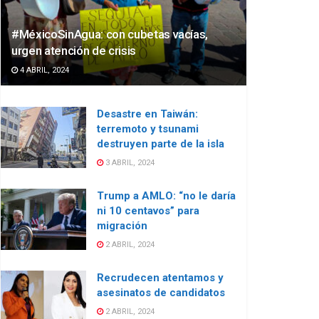
#MéxicoSinAgua: con cubetas vacías,
urgen atención de crisis
4 ABRIL, 2024
Desastre en Taiwán:
terremoto y tsunami
destruyen parte de la isla
3 ABRIL, 2024
Trump a AMLO: “no le daría
ni 10 centavos” para
migración
2 ABRIL, 2024
Recrudecen atentamos y
asesinatos de candidatos
2 ABRIL, 2024