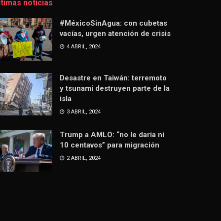
ltimas noticias
#MéxicoSinAgua: con cubetas
vacías, urgen atención de crisis
4 ABRIL, 2024
Desastre en Taiwán: terremoto
y tsunami destruyen parte de la
isla
3 ABRIL, 2024
Trump a AMLO: “no le daría ni
10 centavos” para migración
2 ABRIL, 2024