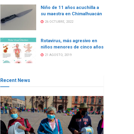
Niño de 11 años acuchilla a
su maestra en Chimalhuacán
26 OCTUBRE, 2022
Rotavirus, más agresivo en
niños menores de cinco años
21 AGOSTO, 2019
Recent News