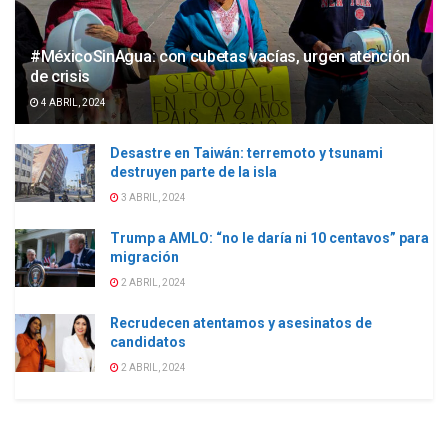
#MéxicoSinAgua: con cubetas vacías, urgen atención
de crisis
4 ABRIL, 2024
Desastre en Taiwán: terremoto y tsunami
destruyen parte de la isla
3 ABRIL, 2024
Trump a AMLO: “no le daría ni 10 centavos” para
migración
2 ABRIL, 2024
Recrudecen atentamos y asesinatos de
candidatos
2 ABRIL, 2024