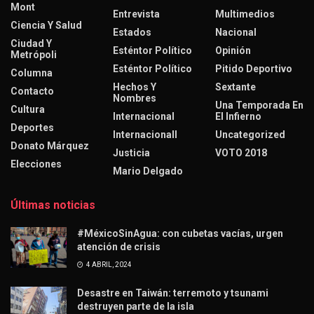
Mont
Entrevista
Multimedios
Ciencia Y Salud
Estados
Nacional
Ciudad Y
Esténtor Político
Opinión
Metrópoli
Esténtor Político
Pitido Deportivo
Columna
Hechos Y
Sextante
Contacto
Nombres
Una Temporada En
Cultura
Internacional
El Infierno
Deportes
Internacionall
Uncategorized
Donato Márquez
Justicia
VOTO 2018
Elecciones
Mario Delgado
Últimas noticias
#MéxicoSinAgua: con cubetas vacías, urgen
atención de crisis
4 ABRIL, 2024
Desastre en Taiwán: terremoto y tsunami
destruyen parte de la isla