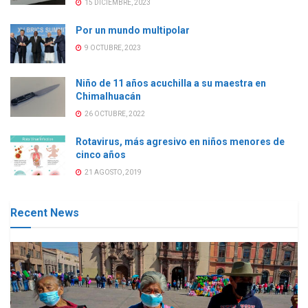
15 DICIEMBRE, 2023
Por un mundo multipolar
9 OCTUBRE, 2023
Niño de 11 años acuchilla a su maestra en
Chimalhuacán
26 OCTUBRE, 2022
Rotavirus, más agresivo en niños menores de
cinco años
21 AGOSTO, 2019
Recent News