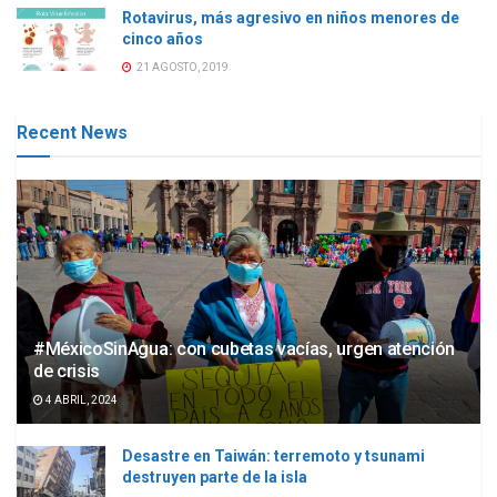
Rotavirus, más agresivo en niños menores de
cinco años
21 AGOSTO, 2019
Recent News
#MéxicoSinAgua: con cubetas vacías, urgen atención
de crisis
4 ABRIL, 2024
Desastre en Taiwán: terremoto y tsunami
destruyen parte de la isla