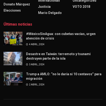
Internacionall
Uncategorized
Donato Márquez
Justicia
VOTO 2018
Elecciones
Mario Delgado
Últimas noticias
#MéxicoSinAgua: con cubetas vacías, urgen
atención de crisis
4 ABRIL, 2024
Desastre en Taiwán: terremoto y tsunami
destruyen parte de la isla
3 ABRIL, 2024
Trump a AMLO: “no le daría ni 10 centavos” para
migración
2 ABRIL, 2024