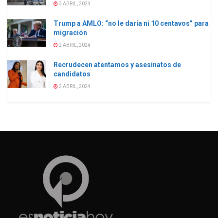
3 ABRIL, 2024
Trump a AMLO: “no le daría ni 10 centavos” para
migración
2 ABRIL, 2024
Recrudecen atentamos y asesinatos de
candidatos
2 ABRIL, 2024