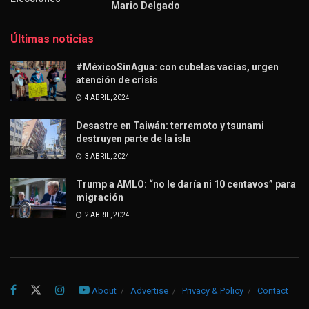
Mario Delgado
Últimas noticias
#MéxicoSinAgua: con cubetas vacías, urgen
atención de crisis
4 ABRIL, 2024
Desastre en Taiwán: terremoto y tsunami
destruyen parte de la isla
3 ABRIL, 2024
Trump a AMLO: “no le daría ni 10 centavos” para
migración
2 ABRIL, 2024
About
Advertise
Privacy & Policy
Contact