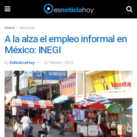
Home
Nacional
A la alza el empleo informal en
México: INEGI
by
EsNotciaHoy
27 febrero, 2019