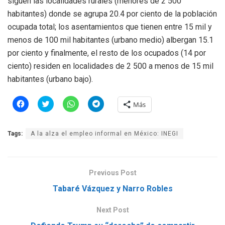
siguen las localidades rurales (menores de 2 500
habitantes) donde se agrupa 20.4 por ciento de la población
ocupada total; los asentamientos que tienen entre 15 mil y
menos de 100 mil habitantes (urbano medio) albergan 15.1
por ciento y finalmente, el resto de los ocupados (14 por
ciento) residen en localidades de 2 500 a menos de 15 mil
habitantes (urbano bajo).
H
H
H
H
Más
a
a
a
a
z
z
z
z
c
c
c
c
l
l
l
l
Tags:
A la alza el empleo informal en México: INEGI
i
i
i
i
c
c
c
c
p
p
p
p
a
a
a
a
r
r
r
r
a
a
a
a
Previous Post
c
c
c
c
o
o
o
o
m
m
m
m
Tabaré Vázquez y Narro Robles
p
p
p
p
a
a
a
a
r
r
r
r
Next Post
t
t
t
t
i
i
i
i