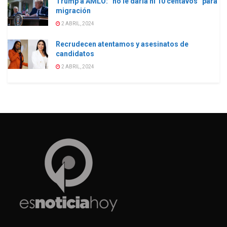
Trump a AMLO: “no le daría ni 10 centavos” para
migración
2 ABRIL, 2024
Recrudecen atentamos y asesinatos de
candidatos
2 ABRIL, 2024