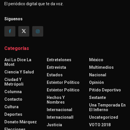
El periódico digital que te da voz.
Síguenos
Categorías
Así Lo Dice La
Entretelones
México
Mont
Entrevista
Multimedios
Ciencia Y Salud
Estados
Nacional
Ciudad Y
Esténtor Político
Opinión
Metrópoli
Esténtor Político
Pitido Deportivo
Columna
Hechos Y
Sextante
Contacto
Nombres
Una Temporada En
Cultura
Internacional
El Infierno
Deportes
Internacionall
Uncategorized
Donato Márquez
Justicia
VOTO 2018
Elecciones