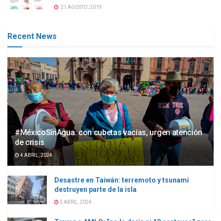
21 AGOSTO, 2019
Recent News
#MéxicoSinAgua: con cubetas vacías, urgen atención
de crisis
4 ABRIL, 2024
Desastre en Taiwán: terremoto y tsunami
destruyen parte de la isla
3 ABRIL, 2024