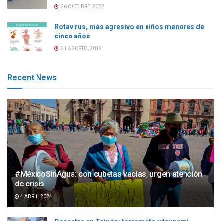
26 OCTUBRE, 2022
Rotavirus, más agresivo en niños menores de
cinco años
21 AGOSTO, 2019
Recent News
#MéxicoSinAgua: con cubetas vacías, urgen atención
de crisis
4 ABRIL, 2024