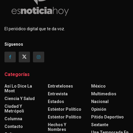
El periódico digital que te da voz.
Síguenos
Categorías
Así Lo Dice La
Entretelones
México
Mont
Entrevista
Multimedios
Ciencia Y Salud
Estados
Nacional
Ciudad Y
Esténtor Político
Opinión
Metrópoli
Esténtor Político
Pitido Deportivo
Columna
Hechos Y
Sextante
Contacto
Nombres
Una Temporada En