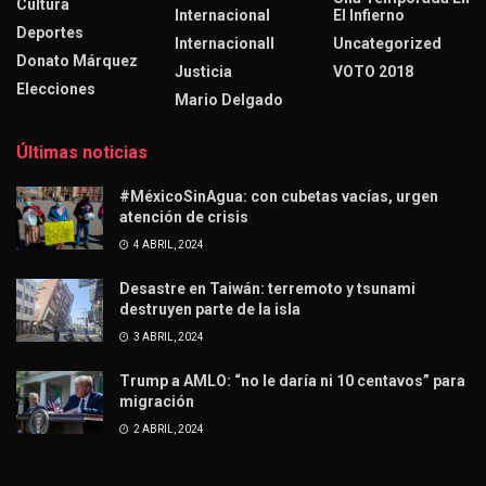
Cultura
Internacional
El Infierno
Deportes
Internacionall
Uncategorized
Donato Márquez
Justicia
VOTO 2018
Elecciones
Mario Delgado
Últimas noticias
#MéxicoSinAgua: con cubetas vacías, urgen
atención de crisis
4 ABRIL, 2024
Desastre en Taiwán: terremoto y tsunami
destruyen parte de la isla
3 ABRIL, 2024
Trump a AMLO: “no le daría ni 10 centavos” para
migración
2 ABRIL, 2024