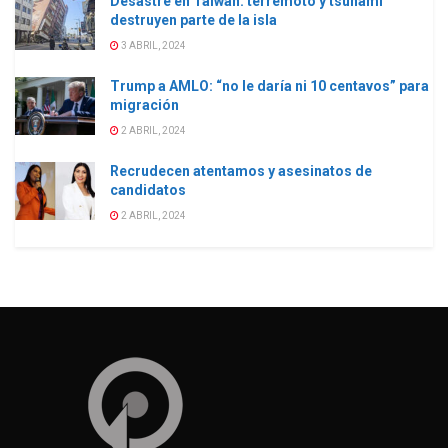
Desastre en Taiwán: terremoto y tsunami
destruyen parte de la isla
3 ABRIL, 2024
Trump a AMLO: “no le daría ni 10 centavos” para
migración
2 ABRIL, 2024
Recrudecen atentamos y asesinatos de
candidatos
2 ABRIL, 2024