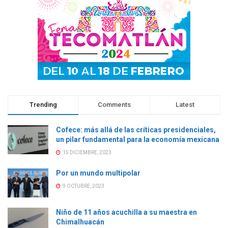
n
u
n
n
u
e
u
u
e
v
e
e
v
a
v
v
a
)
a
a
)
)
)
Trending
Comments
Latest
Cofece: más allá de las críticas presidenciales,
un pilar fundamental para la economía mexicana
15 DICIEMBRE, 2023
Por un mundo multipolar
9 OCTUBRE, 2023
Niño de 11 años acuchilla a su maestra en
Chimalhuacán