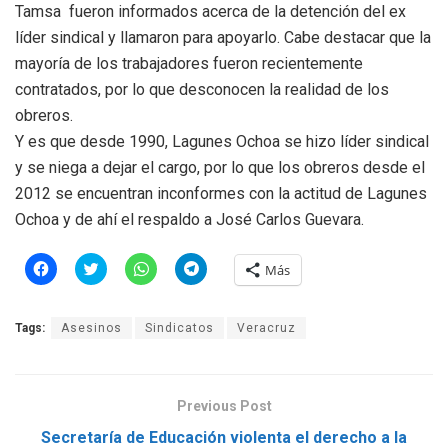
Tamsa
fueron informados acerca de la detención del ex
líder sindical y llamaron para apoyarlo. Cabe destacar que la
mayoría de los trabajadores fueron recientemente
contratados, por lo que desconocen la realidad de los
obreros.
Y es que desde 1990, Lagunes Ochoa se hizo líder sindical
y se niega a dejar el cargo, por lo que los obreros desde el
2012 se encuentran inconformes con la actitud de Lagunes
Ochoa y de ahí el respaldo a José Carlos Guevara.
H
H
H
H
Más
a
a
a
a
z
z
z
z
c
c
c
c
l
l
l
l
Tags:
Asesinos
Sindicatos
Veracruz
i
i
i
i
c
c
c
c
p
p
p
p
a
a
a
a
r
r
r
r
a
a
a
a
Previous Post
c
c
c
c
o
o
o
o
m
m
m
m
Secretaría de Educación violenta el derecho a la