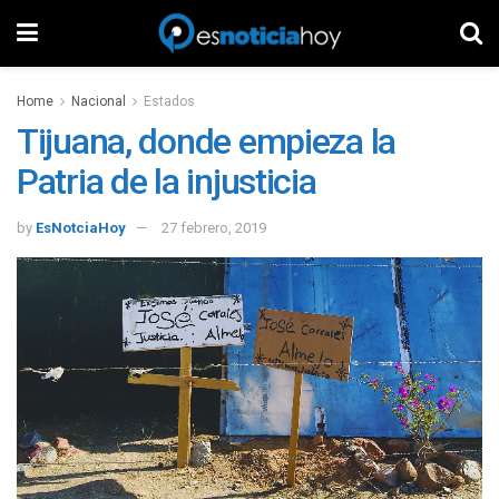
Home
Nacional
Estados
Tijuana, donde empieza la
Patria de la injusticia
by
EsNotciaHoy
27 febrero, 2019