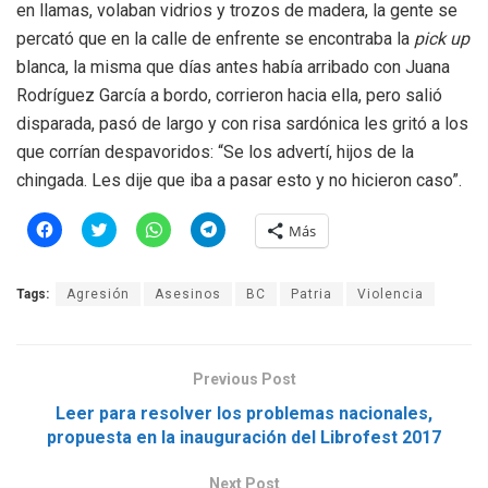
en llamas, volaban vidrios y trozos de madera, la gente se
percató que en la calle de enfrente se encontraba la
pick up
blanca, la misma que días antes había arribado con Juana
Rodríguez García a bordo, corrieron hacia ella, pero salió
disparada, pasó de largo y con risa sardónica les gritó a los
que corrían despavoridos: “Se los advertí, hijos de la
chingada. Les dije que iba a pasar esto y no hicieron caso”.
H
H
H
H
Más
a
a
a
a
z
z
z
z
c
c
c
c
l
l
l
l
Tags:
Agresión
Asesinos
BC
Patria
Violencia
i
i
i
i
c
c
c
c
p
p
p
p
a
a
a
a
r
r
r
r
a
a
a
a
Previous Post
c
c
c
c
o
o
o
o
m
m
m
m
Leer para resolver los problemas nacionales,
p
p
p
p
propuesta en la inauguración del Librofest 2017
a
a
a
a
r
r
r
r
t
t
t
t
i
i
i
i
Next Post