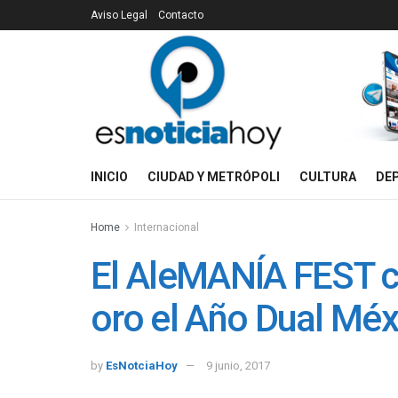
Aviso Legal
Contacto
INICIO
CIUDAD Y METRÓPOLI
CULTURA
DE
Home
Internacional
El AleMANÍA FEST c
oro el Año Dual Mé
by
EsNotciaHoy
9 junio, 2017