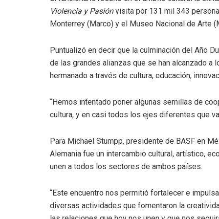
Violencia y Pasión
visita por 131 mil 343 person
Monterrey (Marco) y el Museo Nacional de Arte (
Puntualizó en decir que la culminación del Año Du
de las grandes alianzas que se han alcanzado a 
hermanado a través de cultura, educación, innovaci
“Hemos intentado poner algunas semillas de coop
cultura, y en casi todos los ejes diferentes que v
Para Michael Stumpp, presidente de BASF en Méxi
Alemania fue un intercambio cultural, artístico, e
unen a todos los sectores de ambos países.
“Este encuentro nos permitió fortalecer e impulsar
diversas actividades que fomentaron la creatividad
las relaciones que hoy nos unen y que nos seguir