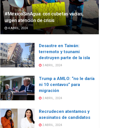
#MéxicoSinAgua: con cubetas vacías,
urgen atención de crisis
4 ABRIL, 2024
Desastre en Taiwán:
terremoto y tsunami
destruyen parte de la isla
3 ABRIL, 2024
Trump a AMLO: “no le daría
ni 10 centavos” para
migración
2 ABRIL, 2024
Recrudecen atentamos y
asesinatos de candidatos
2 ABRIL, 2024