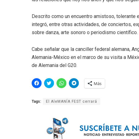
Descrito como un encuentro amistoso, tolerante e
integró, entre otras actividades, de conciertos, 
sobre danza, arte sonoro o periodismo científico.
Cabe señalar que la canciller federal alemana, An
Alemania-México en el marco de su visita a Méxic
de Alemania del G20.
H
H
H
H
Más
a
a
a
a
z
z
z
z
c
c
c
c
l
l
l
l
Tags:
El AleMANÍA FEST cerrará
i
i
i
i
c
c
c
c
p
p
p
p
a
a
a
a
r
r
r
r
a
a
a
a
c
c
c
c
o
o
o
o
m
m
m
m
p
p
p
p