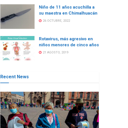
Niño de 11 años acuchilla a
su maestra en Chimalhuacán
26 OCTUBRE, 2022
Rotavirus, más agresivo en
niños menores de cinco años
21 AGOSTO, 2019
Recent News