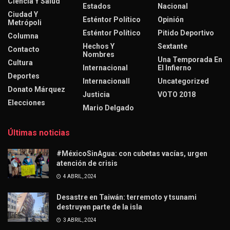
Ciencia Y Salud
Estados
Nacional
Ciudad Y
Esténtor Político
Opinión
Metrópoli
Esténtor Político
Pitido Deportivo
Columna
Hechos Y
Sextante
Contacto
Nombres
Una Temporada En
Cultura
Internacional
El Infierno
Deportes
Internacionall
Uncategorized
Donato Márquez
Justicia
VOTO 2018
Elecciones
Mario Delgado
Últimas noticias
#MéxicoSinAgua: con cubetas vacías, urgen
atención de crisis
4 ABRIL, 2024
Desastre en Taiwán: terremoto y tsunami
destruyen parte de la isla
3 ABRIL, 2024