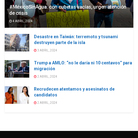
#MéxicoSinAgua: con cubetas vacías, urgen atención
de crisis
4 ABRIL, 2024
Desastre en Taiwán: terremoto y tsunami
destruyen parte de la isla
3 ABRIL, 2024
Trump a AMLO: “no le daría ni 10 centavos” para
migración
2 ABRIL, 2024
Recrudecen atentamos y asesinatos de
candidatos
2 ABRIL, 2024