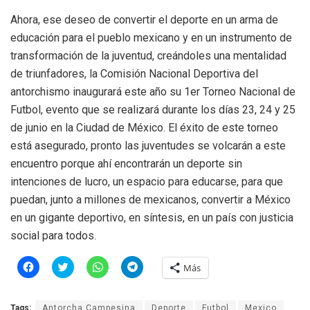
Ahora, ese deseo de convertir el deporte en un arma de
educación para el pueblo mexicano y en un instrumento de
transformación de la juventud, creándoles una mentalidad
de triunfadores, la Comisión Nacional Deportiva del
antorchismo inaugurará este año su 1er Torneo Nacional de
Futbol, evento que se realizará durante los días 23, 24 y 25
de junio en la Ciudad de México. El éxito de este torneo
está asegurado, pronto las juventudes se volcarán a este
encuentro porque ahí encontrarán un deporte sin
intenciones de lucro, un espacio para educarse, para que
puedan, junto a millones de mexicanos, convertir a México
en un gigante deportivo, en síntesis, en un país con justicia
social para todos.
H
H
H
H
Más
a
a
a
a
z
z
z
z
c
c
c
c
l
l
l
l
Tags:
Antorcha Campesina
Deporte
Futbol
Mexico