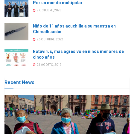
Por un mundo multipolar
9 OCTUBRE, 2023
Niño de 11 años acuchilla a su maestra en
Chimalhuacán
26 OCTUBRE, 2022
Rotavirus, más agresivo en niños menores de
cinco años
21 AGOSTO, 2019
Recent News