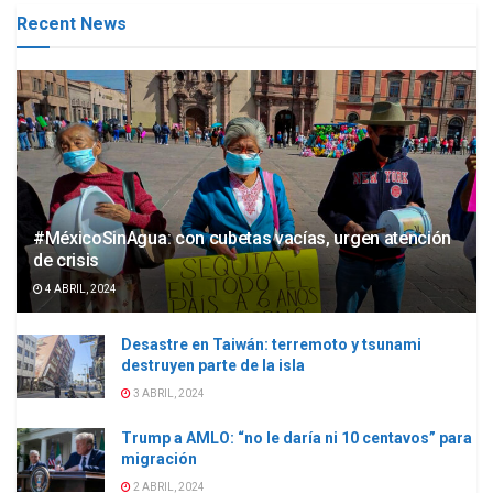
Recent News
#MéxicoSinAgua: con cubetas vacías, urgen atención
de crisis
4 ABRIL, 2024
Desastre en Taiwán: terremoto y tsunami
destruyen parte de la isla
3 ABRIL, 2024
Trump a AMLO: “no le daría ni 10 centavos” para
migración
2 ABRIL, 2024