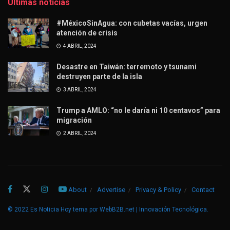
Últimas noticias
#MéxicoSinAgua: con cubetas vacías, urgen
atención de crisis
4 ABRIL, 2024
Desastre en Taiwán: terremoto y tsunami
destruyen parte de la isla
3 ABRIL, 2024
Trump a AMLO: “no le daría ni 10 centavos” para
migración
2 ABRIL, 2024
About
Advertise
Privacy & Policy
Contact
© 2022
Es Noticia Hoy
tema por
WebB2B.net | Innovación Tecnológica
.