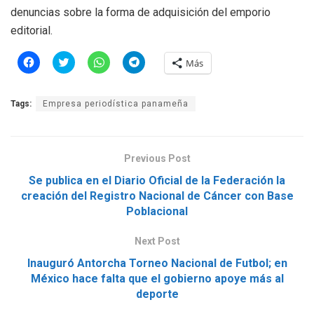
denuncias sobre la forma de adquisición del emporio
editorial.
H
H
H
H
Más
a
a
a
a
z
z
z
z
c
c
c
c
l
l
l
l
Tags:
Empresa periodística panameña
i
i
i
i
c
c
c
c
p
p
p
p
a
a
a
a
r
r
r
r
a
a
a
a
Previous Post
c
c
c
c
o
o
o
o
m
m
m
m
Se publica en el Diario Oficial de la Federación la
p
p
p
p
creación del Registro Nacional de Cáncer con Base
a
a
a
a
r
r
r
r
Poblacional
t
t
t
t
i
i
i
i
r
r
r
r
Next Post
e
e
e
e
n
n
n
n
F
T
W
T
Inauguró Antorcha Torneo Nacional de Futbol; en
a
w
h
e
México hace falta que el gobierno apoye más al
c
i
a
l
e
t
t
e
deporte
b
t
s
g
o
e
A
r