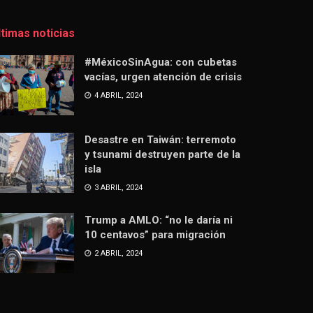
ltimas noticias
#MéxicoSinAgua: con cubetas
vacías, urgen atención de crisis
4 ABRIL, 2024
Desastre en Taiwán: terremoto
y tsunami destruyen parte de la
isla
3 ABRIL, 2024
Trump a AMLO: “no le daría ni
10 centavos” para migración
2 ABRIL, 2024