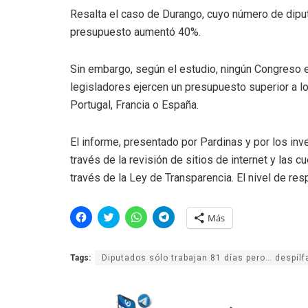
Resalta el caso de Durango, cuyo número de diput
presupuesto aumentó 40%.
Sin embargo, según el estudio, ningún Congreso 
legisladores ejercen un presupuesto superior a 
Portugal, Francia o España.
El informe, presentado por Pardinas y por los in
través de la revisión de sitios de internet y las 
través de la Ley de Transparencia. El nivel de re
H
H
H
H
Más
a
a
a
a
z
z
z
z
c
c
c
c
l
l
l
l
Tags:
Diputados sólo trabajan 81 días pero… despilf
i
i
i
i
c
c
c
c
p
p
p
p
a
a
a
a
r
r
r
r
a
a
a
a