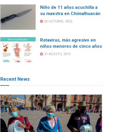
Niño de 11 años acuchilla a
su maestra en Chimalhuacán
26 OCTUBRE, 2022
Rotavirus, más agresivo en
niños menores de cinco años
21 AGOSTO, 2019
Recent News