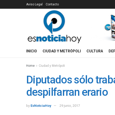
Aviso Legal
Contacto
INICIO
CIUDAD Y METRÓPOLI
CULTURA
DE
Home
Ciudad y Metrópoli
Diputados sólo trab
despilfarran erario
by
EsNotciaHoy
29 junio, 2017