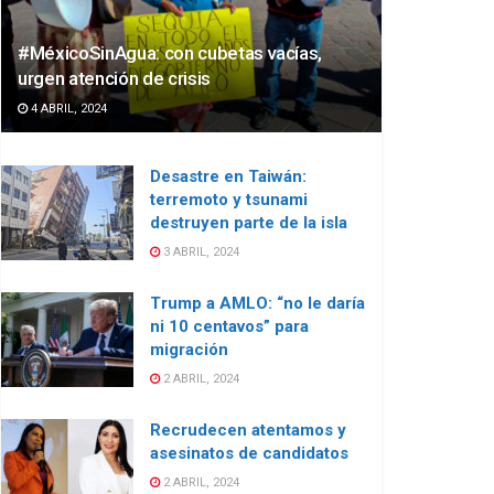
#MéxicoSinAgua: con cubetas vacías,
urgen atención de crisis
4 ABRIL, 2024
Desastre en Taiwán:
terremoto y tsunami
destruyen parte de la isla
3 ABRIL, 2024
Trump a AMLO: “no le daría
ni 10 centavos” para
migración
2 ABRIL, 2024
Recrudecen atentamos y
asesinatos de candidatos
2 ABRIL, 2024