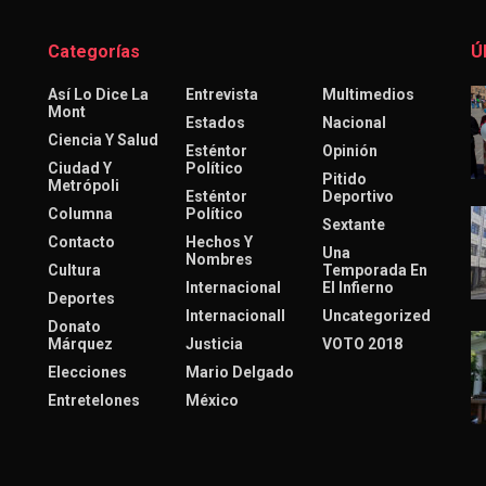
Categorías
Ú
Así Lo Dice La
Entrevista
Multimedios
Mont
Estados
Nacional
Ciencia Y Salud
Esténtor
Opinión
Ciudad Y
Político
Pitido
Metrópoli
Esténtor
Deportivo
Columna
Político
Sextante
Contacto
Hechos Y
Una
Nombres
Cultura
Temporada En
Internacional
El Infierno
Deportes
Internacionall
Uncategorized
Donato
Márquez
Justicia
VOTO 2018
Elecciones
Mario Delgado
Entretelones
México