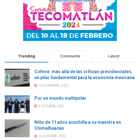
e
v
e
e
v
a
v
v
a
)
a
a
)
)
)
Trending
Comments
Latest
Cofece: más allá de las críticas presidenciales,
un pilar fundamental para la economía mexicana
15 DICIEMBRE, 2023
Por un mundo multipolar
9 OCTUBRE, 2023
Niño de 11 años acuchilla a su maestra en
Chimalhuacán
26 OCTUBRE, 2022