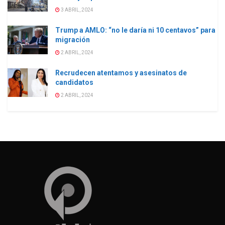
3 ABRIL, 2024
Trump a AMLO: “no le daría ni 10 centavos” para
migración
2 ABRIL, 2024
Recrudecen atentamos y asesinatos de
candidatos
2 ABRIL, 2024