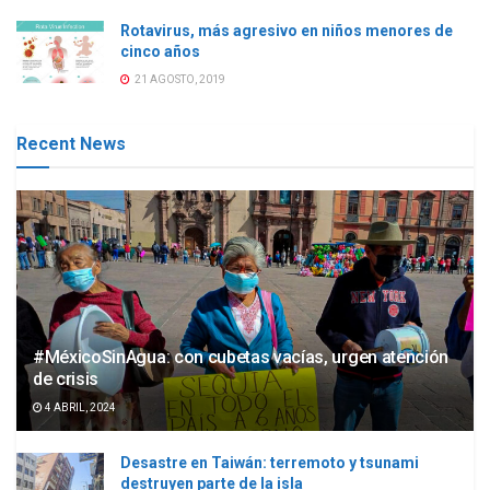
Rotavirus, más agresivo en niños menores de
cinco años
21 AGOSTO, 2019
Recent News
#MéxicoSinAgua: con cubetas vacías, urgen atención
de crisis
4 ABRIL, 2024
Desastre en Taiwán: terremoto y tsunami
destruyen parte de la isla