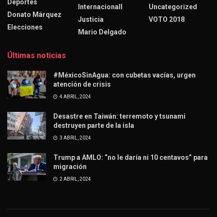
Deportes
Internacionall
Uncategorized
Donato Márquez
Justicia
VOTO 2018
Elecciones
Mario Delgado
Últimas noticias
#MéxicoSinAgua: con cubetas vacías, urgen
atención de crisis
4 ABRIL, 2024
Desastre en Taiwán: terremoto y tsunami
destruyen parte de la isla
3 ABRIL, 2024
Trump a AMLO: “no le daría ni 10 centavos” para
migración
2 ABRIL, 2024