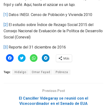
frijol y café. Aquí, hasta el azúcar es un lujo.
[1]
Datos INEGI. Censo de Población y Vivienda 2010
[2]
El estudio sobre Índice de Rezago Social 2015 del
Consejo Nacional de Evaluación de la Política de Desarrollo
Social (Coneval)
[3]
Reporte del 31 diciembre de 2016
H
H
H
H
Más
a
a
a
a
z
z
z
z
c
c
c
c
l
l
l
l
Tags:
Hidalgo
Omar Fayad
Pobreza
i
i
i
i
c
c
c
c
p
p
p
p
a
a
a
a
r
r
r
r
a
a
a
a
Previous Post
c
c
c
c
o
o
o
o
m
m
m
m
El Canciller Videgaray se reunió con el
p
p
p
p
Vicecoordinador en el Senado de EUA
a
a
a
a
r
r
r
r