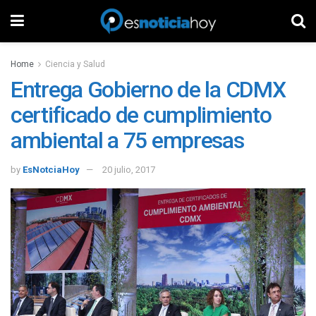
Home
Ciencia y Salud
Entrega Gobierno de la CDMX
certificado de cumplimiento
ambiental a 75 empresas
by
EsNotciaHoy
20 julio, 2017