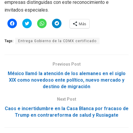
empresas distinguidas con este reconocimiento e
invitados especiales.
H
H
H
H
Más
a
a
a
a
z
z
z
z
c
c
c
c
l
l
l
l
Tags:
Entrega Gobierno de la CDMX certificado
i
i
i
i
c
c
c
c
p
p
p
p
a
a
a
a
r
r
r
r
a
a
a
a
Previous Post
c
c
c
c
o
o
o
o
m
m
m
m
México llamó la atención de los alemanes en el siglo
p
p
p
p
XIX como novedoso ente político, nuevo mercado y
a
a
a
a
r
r
r
r
destino de migración
t
t
t
t
i
i
i
i
r
r
r
r
Next Post
e
e
e
e
n
n
n
n
F
T
W
T
Caos e incertidumbre en la Casa Blanca por fracaso de
a
w
h
e
Trump en contrareforma de salud y Rusiagate
c
i
a
l
e
t
t
e
b
t
s
g
o
e
A
r
o
r
p
a