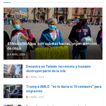
#MéxicoSinAgua: con cubetas vacías, urgen atención
de crisis
4 ABRIL, 2024
Desastre en Taiwán: terremoto y tsunami
destruyen parte de la isla
3 ABRIL, 2024
Trump a AMLO: “no le daría ni 10 centavos” para
migración
2 ABRIL, 2024