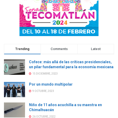
n
u
n
n
u
e
u
u
e
v
e
e
v
a
v
v
a
)
a
a
)
)
)
Trending
Comments
Latest
Cofece: más allá de las críticas presidenciales,
un pilar fundamental para la economía mexicana
15 DICIEMBRE, 2023
Por un mundo multipolar
9 OCTUBRE, 2023
Niño de 11 años acuchilla a su maestra en
Chimalhuacán
26 OCTUBRE, 2022