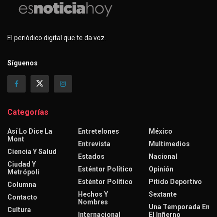
El periódico digital que te da voz.
Síguenos
Categorías
Así Lo Dice La
Entretelones
México
Mont
Entrevista
Multimedios
Ciencia Y Salud
Estados
Nacional
Ciudad Y
Esténtor Político
Opinión
Metrópoli
Esténtor Político
Pitido Deportivo
Columna
Hechos Y
Sextante
Contacto
Nombres
Una Temporada En
Cultura
Internacional
El Infierno