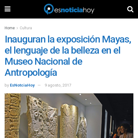
Home
Cultura
Inauguran la exposición Mayas,
el lenguaje de la belleza en el
Museo Nacional de
Antropología
by
EsNotciaHoy
9 agosto, 2017