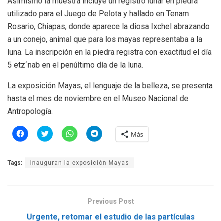
Asimismo la muestra incluye un registro lunar en piedra
utilizado para el Juego de Pelota y hallado en Tenam
Rosario, Chiapas, donde aparece la diosa Ixchel abrazando
a un conejo, animal que para los mayas representaba a la
luna. La inscripción en la piedra registra con exactitud el día
5 etz´nab en el penúltimo día de la luna.
La exposición Mayas, el lenguaje de la belleza, se presenta
hasta el mes de noviembre en el Museo Nacional de
Antropología.
H
H
H
H
Más
a
a
a
a
z
z
z
z
c
c
c
c
l
l
l
l
Tags:
Inauguran la exposición Mayas
i
i
i
i
c
c
c
c
p
p
p
p
a
a
a
a
r
r
r
r
a
a
a
a
Previous Post
c
c
c
c
o
o
o
o
m
m
m
m
Urgente, retomar el estudio de las partículas