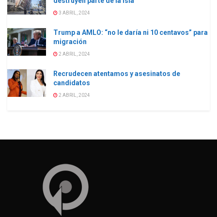
destruyen parte de la isla
3 ABRIL, 2024
Trump a AMLO: “no le daría ni 10 centavos” para
migración
2 ABRIL, 2024
Recrudecen atentamos y asesinatos de
candidatos
2 ABRIL, 2024