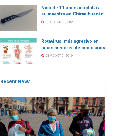
Niño de 11 años acuchilla a
su maestra en Chimalhuacán
26 OCTUBRE, 2022
Rotavirus, más agresivo en
niños menores de cinco años
21 AGOSTO, 2019
Recent News