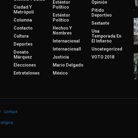
Esténtor
Opinión
Ciudad Y
Político
Pitido
Metrópoli
Esténtor
Deportivo
Columna
Político
Sextante
Contacto
Hechos Y
Una
Nombres
Cultura
Temporada En
Internacional
El Infierno
Deportes
Internacionall
Uncategorized
Donato
Márquez
Justicia
VOTO 2018
Elecciones
Mario Delgado
Entretelones
México
Contact
nológica
.