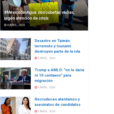
#MéxicoSinAgua: con cubetas vacías,
urgen atención de crisis
4 ABRIL, 2024
Desastre en Taiwán:
terremoto y tsunami
destruyen parte de la isla
3 ABRIL, 2024
Trump a AMLO: “no le daría
ni 10 centavos” para
migración
2 ABRIL, 2024
Recrudecen atentamos y
asesinatos de candidatos
2 ABRIL, 2024