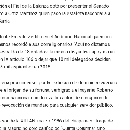
ción el Fiel de la Balanza optó por presentar al Senado
 a Ortiz Martínez quien pasó la estafeta hacendaria al
urría.
ente Ernesto Zedillo en el Auditorio Nacional quien con
anos recordó a sus correligionarios “Aquí no dictamos
l respaldo de 18 estados, la misma disyuntiva: apoyar a un
n IX artículo 166 o dejar que 10 mil delegados decidan
3 mil aspirantes en 2018.
ería pronunciarse por la extinción de dominio a cada uno
el origen de su fortuna, verbigracia el nayarita Roberto
como sancionar con dureza los actos de corrupción de
mo revocación de mandato para cualquier servidor público.
cesor de la XIII AN marzo 1986 del chiapaneco Jorge de
 la Madrid no solo calificó de “Quinta Columna” sino