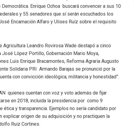
nte Democrática. Enrique Ochoa buscará convencer a sus 10
federales y 55 senadores que sí serán escuchados los
osé Encarnación Alfaro y Ulises Ruíz sobre el requisito
de Agricultura Leandro Rovirosa Wade destapó a cinco
a José López Portillo, Gobernación Mario Moya,
ones Luis Enrique Bracamontes, Reforma Agraria Augusto
ente Solidaria PRI Armando Barajas se pronunció por la
uenta con convicción ideológica, militancia y honestidad”.
 AN quienes cuentan con voz y voto además de fijar
utarse en 2018, incluida la presidencia por como 9
ética y transparencia. Ejemplos no sería candidato por
 explicar origen de su adquisición y no practiquen la
olfo Ruiz Cortines.