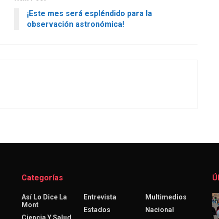
¡Este mes será espléndido para la
observación astronómica!
Categorías
Ú
Así Lo Dice La
Entrevista
Multimedios
Mont
Estados
Nacional
Ciencia Y Salud