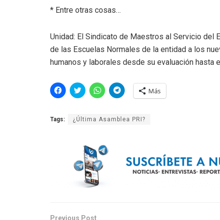
* Entre otras cosas…
Unidad: El Sindicato de Maestros al Servicio d
de las Escuelas Normales de la entidad a los nu
humanos y laborales desde su evaluación hasta e
H
H
H
H
Más
a
a
a
a
z
z
z
z
c
c
c
c
l
l
l
l
Tags:
¿Última Asamblea PRI?
i
i
i
i
c
c
c
c
p
p
p
p
a
a
a
a
r
r
r
r
a
a
a
a
c
c
c
c
o
o
o
o
m
m
m
m
p
p
p
p
a
a
a
a
r
r
r
r
t
t
t
t
i
i
i
i
r
r
r
r
e
e
e
e
Previous Post