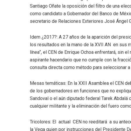
Santiago Oñate la oposición del filtro de una elec
como candidato a Gobernador del Banco de México
secretario de Relaciones Exteriores José Ángel G
Idem ¿2017?: A 27 años de la aparición del presid
los resultados en la mano de la XVII AN en sus m
línea”, el CEN de Enrique Ochoa enfrentará, sin e
aspirante hacendario que no cumple con la fracció
consulta directa como método para seleccionar a 
Mesas temáticas: En la XXII Asamblea el CEN deb
de los gobernadores en funciones que no explique 
Sandoval o el aún diputado federal Tarek Abdalá 
cualquier militante y la eliminación del fuero co
Tricolores: El actual CEN no reeditará a su ante
la Vega quien por instrucciones del Presidente De