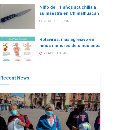
Niño de 11 años acuchilla a
su maestra en Chimalhuacán
26 OCTUBRE, 2022
Rotavirus, más agresivo en
niños menores de cinco años
21 AGOSTO, 2019
Recent News