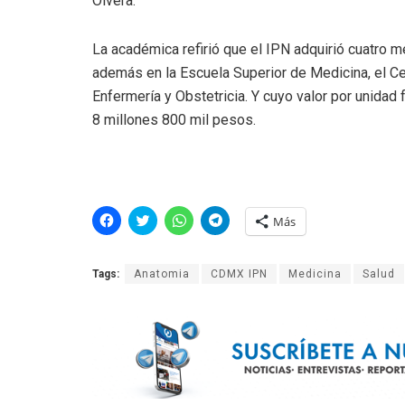
Olvera.
La académica refirió que el IPN adquirió cuatro 
además en la Escuela Superior de Medicina, el Cent
Enfermería y Obstetricia. Y cuyo valor por unidad
8 millones 800 mil pesos.
H
H
H
H
Más
a
a
a
a
z
z
z
z
c
c
c
c
l
l
l
l
Tags:
Anatomia
CDMX IPN
Medicina
Salud
i
i
i
i
c
c
c
c
p
p
p
p
a
a
a
a
r
r
r
r
a
a
a
a
c
c
c
c
o
o
o
o
m
m
m
m
p
p
p
p
a
a
a
a