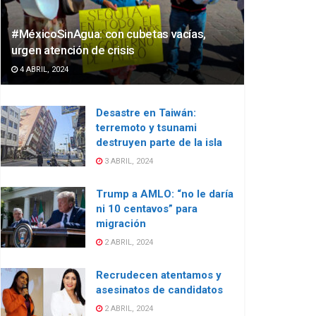
#MéxicoSinAgua: con cubetas vacías,
urgen atención de crisis
4 ABRIL, 2024
Desastre en Taiwán:
terremoto y tsunami
destruyen parte de la isla
3 ABRIL, 2024
Trump a AMLO: “no le daría
ni 10 centavos” para
migración
2 ABRIL, 2024
Recrudecen atentamos y
asesinatos de candidatos
2 ABRIL, 2024