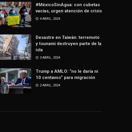
#MéxicoSinAgua: con cubetas
vacías, urgen atención de crisis
4 ABRIL, 2024
Desastre en Taiwán: terremoto
y tsunami destruyen parte de la
isla
3 ABRIL, 2024
Trump a AMLO: “no le daría ni
10 centavos” para migración
2 ABRIL, 2024