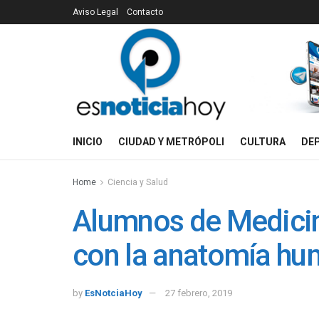
Aviso Legal
Contacto
INICIO
CIUDAD Y METRÓPOLI
CULTURA
DE
Home
Ciencia y Salud
Alumnos de Medicin
con la anatomía h
by
EsNotciaHoy
27 febrero, 2019