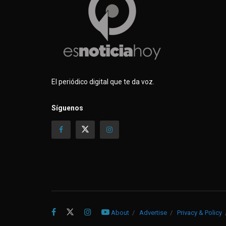
e
v
e
e
v
a
v
v
a
)
a
a
)
)
)
El periódico digital que te da voz.
Síguenos
About
Advertise
Privacy & Policy