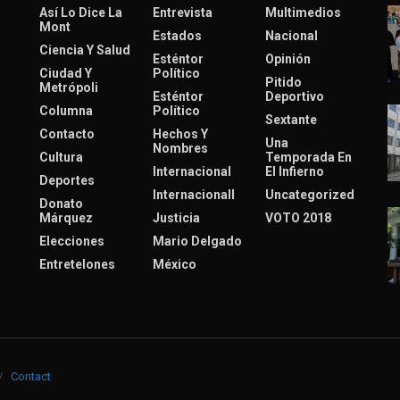
Así Lo Dice La
Entrevista
Multimedios
Mont
Estados
Nacional
Ciencia Y Salud
Esténtor
Opinión
Ciudad Y
Político
Pitido
Metrópoli
Esténtor
Deportivo
Columna
Político
Sextante
Contacto
Hechos Y
Una
Nombres
Cultura
Temporada En
Internacional
El Infierno
Deportes
Internacionall
Uncategorized
Donato
Márquez
Justicia
VOTO 2018
Elecciones
Mario Delgado
Entretelones
México
Contact