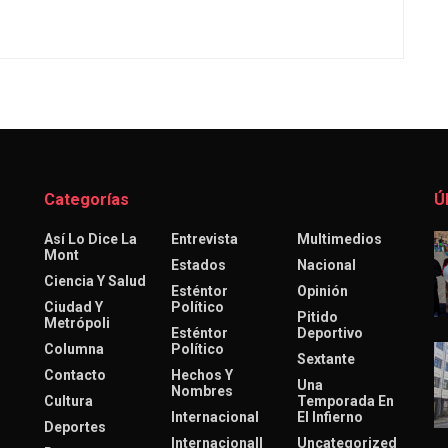
Categorías
Ú
Así Lo Dice La
Entrevista
Multimedios
Mont
Estados
Nacional
Ciencia Y Salud
Esténtor
Opinión
Ciudad Y
Político
Pitido
Metrópoli
Esténtor
Deportivo
Columna
Político
Sextante
Contacto
Hechos Y
Una
Nombres
Cultura
Temporada En
Internacional
El Infierno
Deportes
Internacionall
Uncategorized