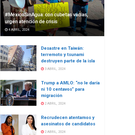
#MéxicoSinAgua: con cubetas vacías,
urgen atención de crisis
4 ABRIL, 2024
Desastre en Taiwán:
terremoto y tsunami
destruyen parte de la isla
3 ABRIL, 2024
Trump a AMLO: “no le daría
ni 10 centavos” para
migración
2 ABRIL, 2024
Recrudecen atentamos y
asesinatos de candidatos
2 ABRIL, 2024