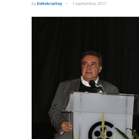
by
EsNotciaHoy
1 septiembre, 2017