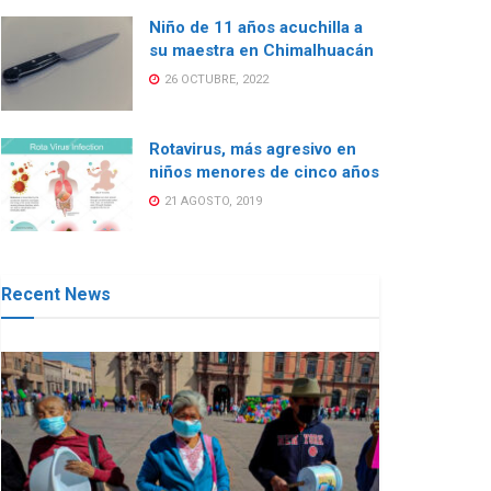
Niño de 11 años acuchilla a
su maestra en Chimalhuacán
26 OCTUBRE, 2022
Rotavirus, más agresivo en
niños menores de cinco años
21 AGOSTO, 2019
Recent News