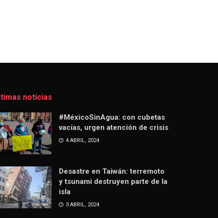
ltimas noticias
#MéxicoSinAgua: con cubetas
vacías, urgen atención de crisis
4 ABRIL, 2024
Desastre en Taiwán: terremoto
y tsunami destruyen parte de la
isla
3 ABRIL, 2024