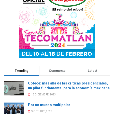
e
n
e
e
n
t
n
n
t
a
t
t
a
n
a
a
n
a
n
n
a
n
a
a
n
u
n
n
u
e
u
u
e
v
e
e
v
a
v
v
a
)
a
a
)
)
)
Trending
Comments
Latest
Cofece: más allá de las críticas presidenciales,
un pilar fundamental para la economía mexicana
15 DICIEMBRE, 2023
Por un mundo multipolar
9 OCTUBRE, 2023