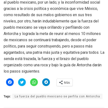
al pueblo mexicano, por un lado; y la inconformidad social
gracias a la crisis política y económica que vive México,
como resultado de sus malos gobiernos en sus tres
niveles, por otro, harán indudablemente que la fuerza del
pueblo mexicano se vaya orillando y perfilando con
Antorcha y lograda la meta de reunir al menos 10 millones
de mexicanos se continuará trabajando, desde el poder
político, para seguir construyendo, pero a pasos más
agigantados, una patria más justa y equitativa para todos. La
senda está trazada, la fuerza y el brazo del pueblo
organizado como una roca y bajo la guía de Antorcha darán
los pasos siguientes.
H
H
H
H
Más
a
a
a
a
z
z
z
z
c
c
c
c
l
l
l
l
Tags:
La fuerza del pueblo mexicano se perfila con Antorcha
i
i
i
i
c
c
c
c
p
p
p
p
a
a
a
a