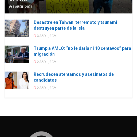
4 ABRIL, 2024
Desastre en Taiwán: terremoto y tsunami
destruyen parte de la isla
3 ABRIL, 2024
Trump a AMLO: “no le daría ni 10 centavos” para
migración
2 ABRIL, 2024
Recrudecen atentamos y asesinatos de
candidatos
2 ABRIL, 2024