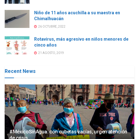
Niño de 11 años acuchilla a su maestra en
Chimalhuacán
26 OCTUBRE, 2022
Rotavirus, más agresivo en niños menores de
cinco años
21 AGOSTO, 2019
Recent News
#MéxicoSinAgua: con cubetas vacías, urgen atención
de crisis