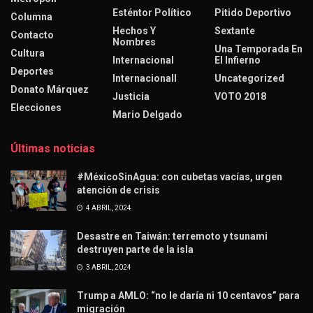
Esténtor Político
Pitido Deportivo
Columna
Hechos Y
Sextante
Contacto
Nombres
Una Temporada En
Cultura
Internacional
El Infierno
Deportes
Internacionall
Uncategorized
Donato Márquez
Justicia
VOTO 2018
Elecciones
Mario Delgado
Últimas noticias
#MéxicoSinAgua: con cubetas vacías, urgen
atención de crisis
4 ABRIL, 2024
Desastre en Taiwán: terremoto y tsunami
destruyen parte de la isla
3 ABRIL, 2024
Trump a AMLO: “no le daría ni 10 centavos” para
migración