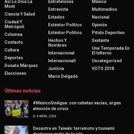
Así Lo Dice La
Entretelones
México
Mont
Entrevista
Multimedios
Ciencia Y Salud
Estados
Nacional
Ciudad Y
Esténtor Político
Opinión
Metrópoli
Esténtor Político
Pitido Deportivo
Columna
Hechos Y
Sextante
Contacto
Nombres
Una Temporada En
Cultura
Internacional
El Infierno
Deportes
Internacionall
Uncategorized
Donato Márquez
Justicia
VOTO 2018
Elecciones
Mario Delgado
Últimas noticias
#MéxicoSinAgua: con cubetas vacías, urgen
atención de crisis
4 ABRIL, 2024
Desastre en Taiwán: terremoto y tsunami