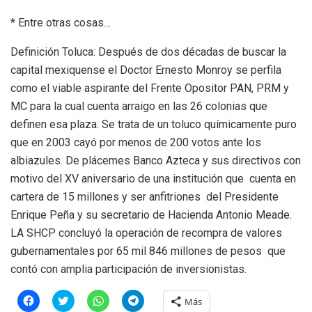
* Entre otras cosas…
Definición Toluca: Después de dos décadas de buscar la
capital mexiquense el Doctor Ernesto Monroy se perfila
como el viable aspirante del Frente Opositor PAN, PRM y
MC para la cual cuenta arraigo en las 26 colonias que
definen esa plaza. Se trata de un toluco químicamente puro
que en 2003 cayó por menos de 200 votos ante los
albiazules. De plácemes Banco Azteca y sus directivos con
motivo del XV aniversario de una institución que cuenta en
cartera de 15 millones y ser anfitriones del Presidente
Enrique Peña y su secretario de Hacienda Antonio Meade.
LA SHCP concluyó la operación de recompra de valores
gubernamentales por 65 mil 846 millones de pesos que
contó con amplia participación de inversionistas.
H
H
H
H
Más
a
a
a
a