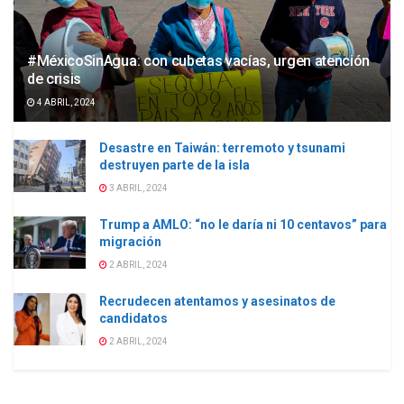
#MéxicoSinAgua: con cubetas vacías, urgen atención
de crisis
4 ABRIL, 2024
Desastre en Taiwán: terremoto y tsunami
destruyen parte de la isla
3 ABRIL, 2024
Trump a AMLO: “no le daría ni 10 centavos” para
migración
2 ABRIL, 2024
Recrudecen atentamos y asesinatos de
candidatos
2 ABRIL, 2024