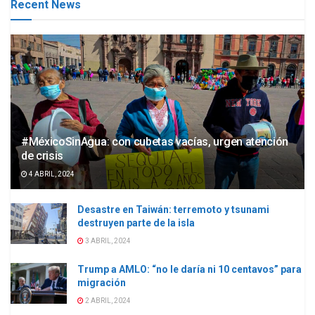
Recent News
#MéxicoSinAgua: con cubetas vacías, urgen atención
de crisis
4 ABRIL, 2024
Desastre en Taiwán: terremoto y tsunami
destruyen parte de la isla
3 ABRIL, 2024
Trump a AMLO: “no le daría ni 10 centavos” para
migración
2 ABRIL, 2024