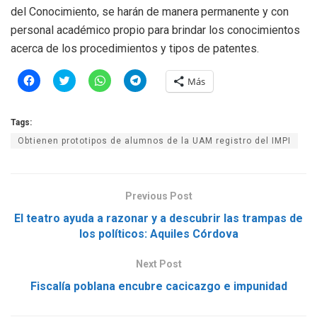
del Conocimiento, se harán de manera permanente y con
personal académico propio para brindar los conocimientos
acerca de los procedimientos y tipos de patentes.
H
H
H
H
Más
a
a
a
a
z
z
z
z
c
c
c
c
l
l
l
l
Tags:
i
i
i
i
c
c
c
c
Obtienen prototipos de alumnos de la UAM registro del IMPI
p
p
p
p
a
a
a
a
r
r
r
r
a
a
a
a
c
c
c
c
o
o
o
o
Previous Post
m
m
m
m
p
p
p
p
a
a
a
a
El teatro ayuda a razonar y a descubrir las trampas de
r
r
r
r
los políticos: Aquiles Córdova
t
t
t
t
i
i
i
i
r
r
r
r
e
e
e
e
Next Post
n
n
n
n
F
T
W
T
Fiscalía poblana encubre cacicazgo e impunidad
a
w
h
e
c
i
a
l
e
t
t
e