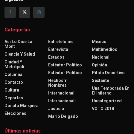
Categorías
Así Lo Dice La
Entretelones
México
Mont
Entrevista
Multimedios
Ciencia Y Salud
Estados
Nacional
Ciudad Y
Esténtor Político
Opinión
Metrópoli
Esténtor Político
Pitido Deportivo
Columna
Hechos Y
Sextante
Contacto
Nombres
Una Temporada En
Cultura
Internacional
El Infierno
Deportes
Internacionall
Uncategorized
Donato Márquez
Justicia
VOTO 2018
Elecciones
Mario Delgado
Últimas noticias