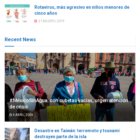
Rotavirus, más agresivo en niños menores de
cinco años
21 AGOSTO, 2019
Recent News
#MéxicoSinAgua: con cubetas vacías, urgen atención
de crisis
4 ABRIL, 2024
Desastre en Taiwán: terremoto y tsunami
destruyen parte de la isla