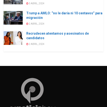
3 ABRIL, 2024
Trump a AMLO: “no le daría ni 10 centavos” para
migración
2 ABRIL, 2024
Recrudecen atentamos y asesinatos de
candidatos
2 ABRIL, 2024