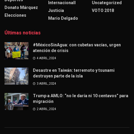
Internacionall
Uncategorized
Donato Márquez
Justicia
VOTO 2018
Elecciones
Mario Delgado
Últimas noticias
#MéxicoSinAgua: con cubetas vacías, urgen
atención de crisis
4 ABRIL, 2024
Desastre en Taiwán: terremoto y tsunami
destruyen parte de la isla
3 ABRIL, 2024
Trump a AMLO: “no le daría ni 10 centavos” para
migración
2 ABRIL, 2024