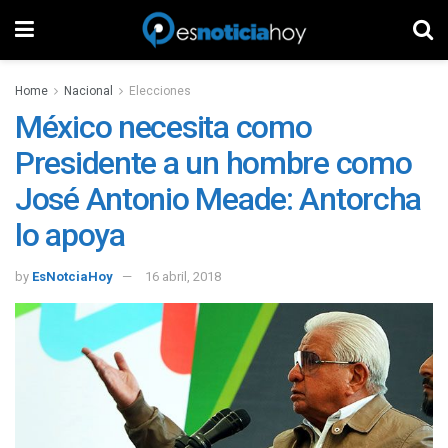
Home
Nacional
Elecciones
México necesita como
Presidente a un hombre como
José Antonio Meade: Antorcha
lo apoya
by
EsNotciaHoy
16 abril, 2018