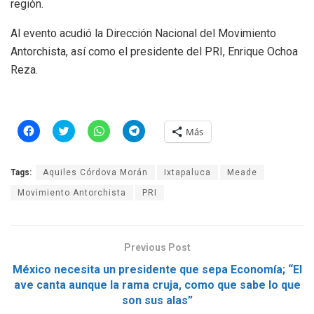
región.
Al evento acudió la Dirección Nacional del Movimiento
Antorchista, así como el presidente del PRI, Enrique Ochoa
Reza.
H
H
H
H
Más
a
a
a
a
z
z
z
z
c
c
c
c
l
l
l
l
Tags:
Aquiles Córdova Morán
Ixtapaluca
Meade
i
i
i
i
c
c
c
c
p
p
p
p
Movimiento Antorchista
PRI
a
a
a
a
r
r
r
r
a
a
a
a
c
c
c
c
o
o
o
o
m
m
m
m
Previous Post
p
p
p
p
a
a
a
a
México necesita un presidente que sepa Economía; “El
r
r
r
r
t
t
t
t
ave canta aunque la rama cruja, como que sabe lo que
i
i
i
i
son sus alas”
r
r
r
r
e
e
e
e