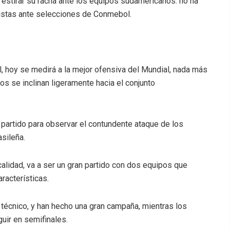
a estirar su racha ante los equipos sudamericanos: no ha
istas ante selecciones de Conmebol.
il, hoy se medirá a la mejor ofensiva del Mundial, nada más
s se inclinan ligeramente hacia el conjunto
partido para observar el contundente ataque de los
asileña.
calidad, va a ser un gran partido con dos equipos que
racterísticas.
n técnico, y han hecho una gran campaña, mientras los
guir en semifinales.