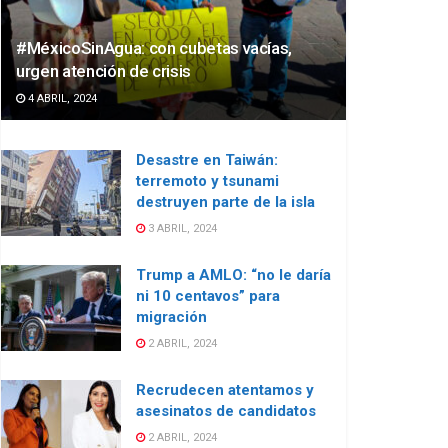
#MéxicoSinAgua: con cubetas vacías,
urgen atención de crisis
4 ABRIL, 2024
Desastre en Taiwán:
terremoto y tsunami
destruyen parte de la isla
3 ABRIL, 2024
Trump a AMLO: “no le daría
ni 10 centavos” para
migración
2 ABRIL, 2024
Recrudecen atentamos y
asesinatos de candidatos
2 ABRIL, 2024