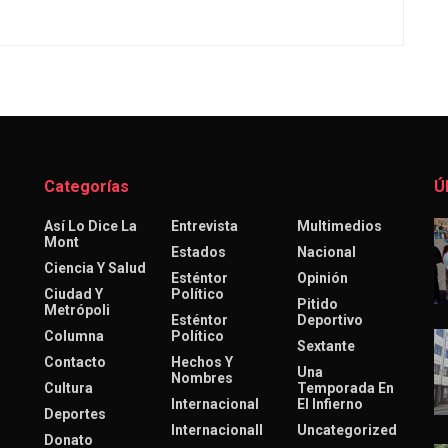
Categorías
Ú
Así Lo Dice La
Entrevista
Multimedios
Mont
Estados
Nacional
Ciencia Y Salud
Esténtor
Opinión
Ciudad Y
Político
Pitido
Metrópoli
Esténtor
Deportivo
Columna
Político
Sextante
Contacto
Hechos Y
Una
Nombres
Cultura
Temporada En
Internacional
El Infierno
Deportes
Internacionall
Uncategorized
Donato