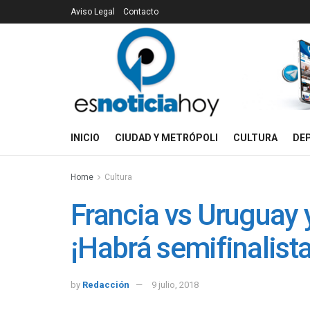
Aviso Legal
Contacto
INICIO
CIUDAD Y METRÓPOLI
CULTURA
DE
Home
Cultura
Francia vs Uruguay y
¡Habrá semifinalista
by
Redacción
9 julio, 2018