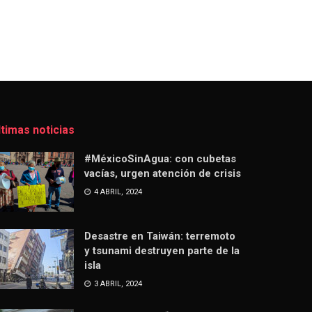
ltimas noticias
#MéxicoSinAgua: con cubetas
vacías, urgen atención de crisis
4 ABRIL, 2024
Desastre en Taiwán: terremoto
y tsunami destruyen parte de la
isla
3 ABRIL, 2024