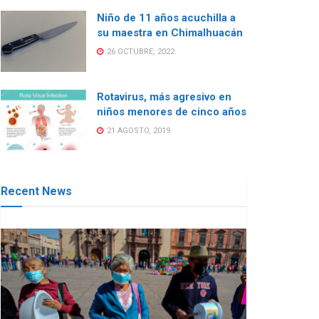
Niño de 11 años acuchilla a
su maestra en Chimalhuacán
26 OCTUBRE, 2022
Rotavirus, más agresivo en
niños menores de cinco años
21 AGOSTO, 2019
Recent News