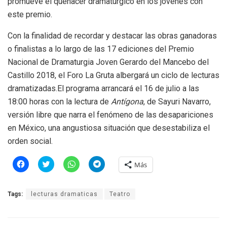
promueve el quehacer dramatúrgico en los jóvenes con
este premio.
Con la finalidad de recordar y destacar las obras ganadoras
o finalistas a lo largo de las 17 ediciones del Premio
Nacional de Dramaturgia Joven Gerardo del Mancebo del
Castillo 2018, el Foro La Gruta albergará un ciclo de lecturas
dramatizadas.El programa arrancará el 16 de julio a las
18:00 horas con la lectura de
Antígona
, de Sayuri Navarro,
versión libre que narra el fenómeno de las desapariciones
en México, una angustiosa situación que desestabiliza el
orden social.
H
H
H
H
Más
a
a
a
a
z
z
z
z
c
c
c
c
l
l
l
l
Tags:
lecturas dramaticas
Teatro
i
i
i
i
c
c
c
c
p
p
p
p
a
a
a
a
r
r
r
r