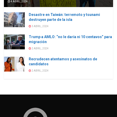
4 ABRIL, 2024
Desastre en Taiwán: terremoto y tsunami
destruyen parte de la isla
3 ABRIL, 2024
Trump a AMLO: “no le daría ni 10 centavos” para
migración
2 ABRIL, 2024
Recrudecen atentamos y asesinatos de
candidatos
2 ABRIL, 2024