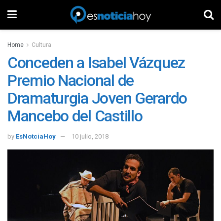
Home
Cultura
Conceden a Isabel Vázquez
Premio Nacional de
Dramaturgia Joven Gerardo
Mancebo del Castillo
by
EsNotciaHoy
10 julio, 2018