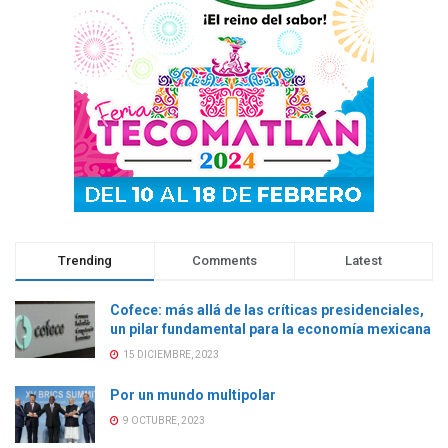
t
a
t
t
a
n
a
a
n
a
n
n
a
n
a
a
n
u
n
n
u
e
u
u
e
v
e
e
v
a
v
v
a
)
a
a
)
)
)
Trending
Comments
Latest
Cofece: más allá de las críticas presidenciales,
un pilar fundamental para la economía mexicana
15 DICIEMBRE, 2023
Por un mundo multipolar
9 OCTUBRE, 2023