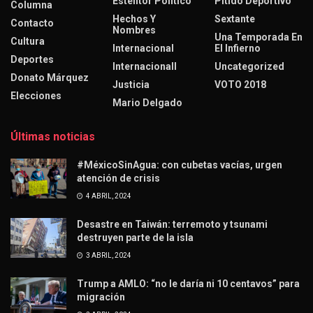
Esténtor Político
Pitido Deportivo
Columna
Hechos Y
Sextante
Contacto
Nombres
Una Temporada En
Cultura
Internacional
El Infierno
Deportes
Internacionall
Uncategorized
Donato Márquez
Justicia
VOTO 2018
Elecciones
Mario Delgado
Últimas noticias
#MéxicoSinAgua: con cubetas vacías, urgen
atención de crisis
4 ABRIL, 2024
Desastre en Taiwán: terremoto y tsunami
destruyen parte de la isla
3 ABRIL, 2024
Trump a AMLO: “no le daría ni 10 centavos” para
migración