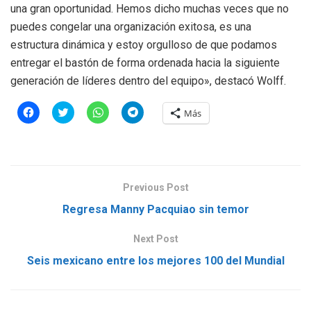
una gran oportunidad. Hemos dicho muchas veces que no
puedes congelar una organización exitosa, es una
estructura dinámica y estoy orgulloso de que podamos
entregar el bastón de forma ordenada hacia la siguiente
generación de líderes dentro del equipo», destacó Wolff.
H
H
H
H
Más
a
a
a
a
z
z
z
z
c
c
c
c
l
l
l
l
i
i
i
i
c
c
c
c
p
p
p
p
a
a
a
a
Previous Post
r
r
r
r
a
a
a
a
Regresa Manny Pacquiao sin temor
c
c
c
c
o
o
o
o
m
m
m
m
p
p
p
p
Next Post
a
a
a
a
r
r
r
r
Seis mexicano entre los mejores 100 del Mundial
t
t
t
t
i
i
i
i
r
r
r
r
e
e
e
e
n
n
n
n
F
T
W
T