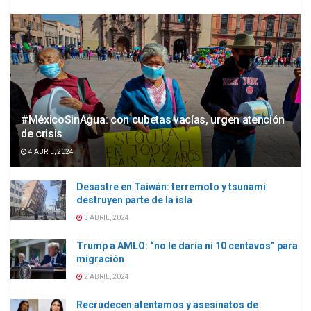
#MéxicoSinAgua: con cubetas vacías, urgen atención
de crisis
4 ABRIL, 2024
Desastre en Taiwán: terremoto y tsunami
destruyen parte de la isla
3 ABRIL, 2024
Trump a AMLO: “no le daría ni 10 centavos” para
migración
2 ABRIL, 2024
Recrudecen atentamos y asesinatos de