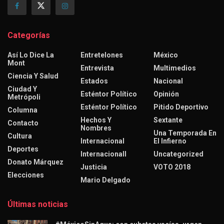
Categorías
Así Lo Dice La
Entretelones
México
Mont
Entrevista
Multimedios
Ciencia Y Salud
Estados
Nacional
Ciudad Y
Esténtor Político
Opinión
Metrópoli
Esténtor Político
Pitido Deportivo
Columna
Hechos Y
Sextante
Contacto
Nombres
Una Temporada En
Cultura
Internacional
El Infierno
Deportes
Internacionall
Uncategorized
Donato Márquez
Justicia
VOTO 2018
Elecciones
Mario Delgado
Últimas noticias