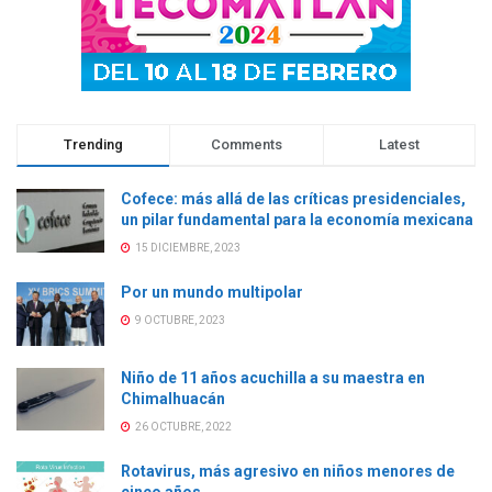
e
v
e
e
v
a
v
v
a
)
a
a
)
)
)
Trending
Comments
Latest
Cofece: más allá de las críticas presidenciales,
un pilar fundamental para la economía mexicana
15 DICIEMBRE, 2023
Por un mundo multipolar
9 OCTUBRE, 2023
Niño de 11 años acuchilla a su maestra en
Chimalhuacán
26 OCTUBRE, 2022
Rotavirus, más agresivo en niños menores de
cinco años