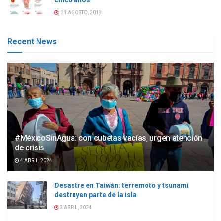
21 AGOSTO, 2019
Recent News
#MéxicoSinAgua: con cubetas vacías, urgen atención
de crisis
4 ABRIL, 2024
Desastre en Taiwán: terremoto y tsunami
destruyen parte de la isla
3 ABRIL, 2024