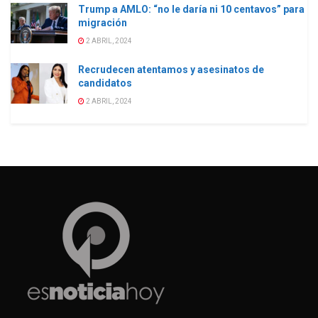
Trump a AMLO: “no le daría ni 10 centavos” para
migración
2 ABRIL, 2024
Recrudecen atentamos y asesinatos de
candidatos
2 ABRIL, 2024