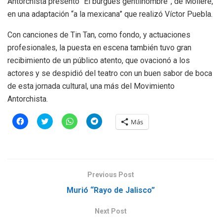
Antorchista presentó “El burgués gentilhombre”, de Molière,
en una adaptación “a la mexicana” que realizó Víctor Puebla.
Con canciones de Tin Tan, como fondo, y actuaciones
profesionales, la puesta en escena también tuvo gran
recibimiento de un público atento, que ovacionó a los
actores y se despidió del teatro con un buen sabor de boca
de esta jornada cultural, una más del Movimiento
Antorchista.
H
H
H
H
Más
a
a
a
a
z
z
z
z
c
c
c
c
l
l
l
l
i
i
i
i
c
c
c
c
p
p
p
p
a
a
a
a
Previous Post
r
r
r
r
a
a
a
a
Murió “Rayo de Jalisco”
c
c
c
c
o
o
o
o
m
m
m
m
p
p
p
p
Next Post
a
a
a
a