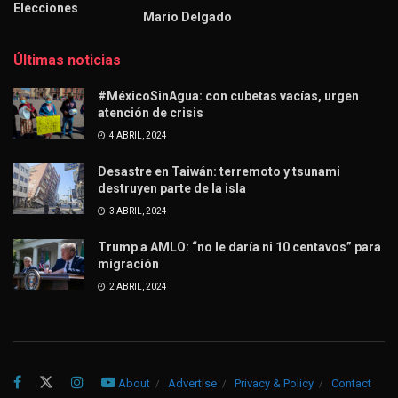
Elecciones
Mario Delgado
Últimas noticias
#MéxicoSinAgua: con cubetas vacías, urgen
atención de crisis
4 ABRIL, 2024
Desastre en Taiwán: terremoto y tsunami
destruyen parte de la isla
3 ABRIL, 2024
Trump a AMLO: “no le daría ni 10 centavos” para
migración
2 ABRIL, 2024
About
Advertise
Privacy & Policy
Contact