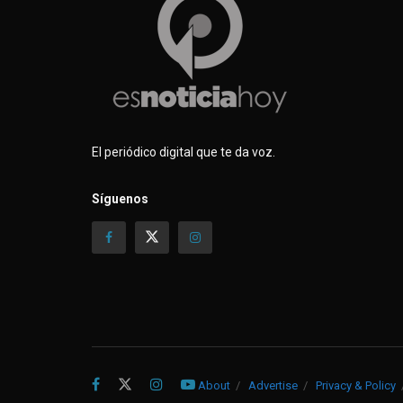
a
n
a
a
n
u
n
n
u
e
u
u
e
v
e
e
v
a
v
v
a
)
a
a
)
)
)
El periódico digital que te da voz.
Síguenos
About
Advertise
Privacy & Policy