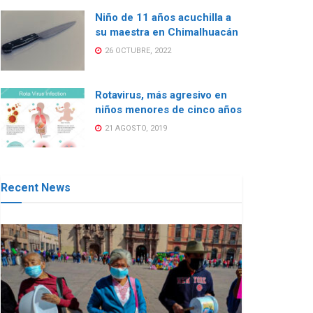
Niño de 11 años acuchilla a
su maestra en Chimalhuacán
26 OCTUBRE, 2022
Rotavirus, más agresivo en
niños menores de cinco años
21 AGOSTO, 2019
Recent News