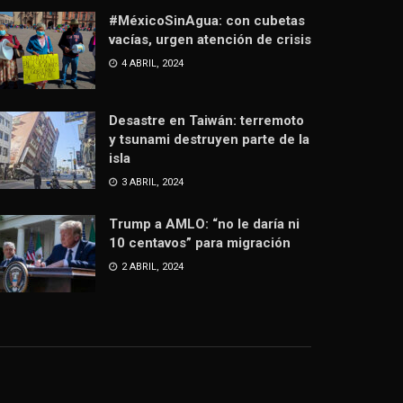
#MéxicoSinAgua: con cubetas
vacías, urgen atención de crisis
4 ABRIL, 2024
Desastre en Taiwán: terremoto
y tsunami destruyen parte de la
isla
3 ABRIL, 2024
Trump a AMLO: “no le daría ni
10 centavos” para migración
2 ABRIL, 2024