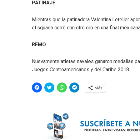
PATINAJE
Mientras que la patinadora Valentina Letelier apor
el squash cerró con otro oro en una final mexican
REMO
Nuevamente atletas navales ganaron medallas para
Juegos Centroamericanos y del Caribe 2018.
H
H
H
H
Más
a
a
a
a
z
z
z
z
c
c
c
c
l
l
l
l
i
i
i
i
c
c
c
c
p
p
p
p
a
a
a
a
r
r
r
r
a
a
a
a
c
c
c
c
o
o
o
o
m
m
m
m