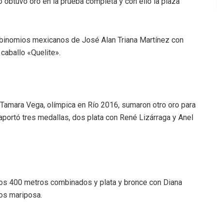
obtuvo oro en la prueba completa y con ello la plaza
s binomios mexicanos de José Alan Triana Martínez con
caballo «Quelite».
 Tamara Vega, olímpica en Río 2016, sumaron otro oro para
portó tres medallas, dos plata con René Lizárraga y Anel
 los 400 metros combinados y plata y bronce con Diana
ros mariposa.