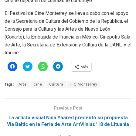
cine te deja, a fin de cuentas te construye”.
El Festival de Cine Monterrey se lleva a cabo con el apoyo
de la Secretaría de Cultura del Gobierno de la República, el
Consejo para la Cultura y las Artes de Nuevo León
(Conarte), la Embajada de Francia en México, Cinépolis Sala
de Arte, la Secretaría de Extensión y Cultura de la UANL, y el
Imcine.
H
H
H
H
Más
a
a
a
a
z
z
z
z
c
c
c
c
l
l
l
l
Tags:
Arte
cine
Cultura
FIC Monterrey
i
i
i
i
c
c
c
c
p
p
p
p
a
a
a
a
r
r
r
r
a
a
a
a
Previous Post
c
c
c
c
o
o
o
o
m
m
m
m
La artista visual Niña Yhared presentó su propuesta
p
p
p
p
Via Baltic en la Feria de Arte ArtVilnius ’18 de Lituania
a
a
a
a
r
r
r
r
t
t
t
t