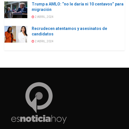
Trump a AMLO: “no le daría ni 10 centavos” para
migración
2 ABRIL, 2024
Recrudecen atentamos y asesinatos de
candidatos
2 ABRIL, 2024