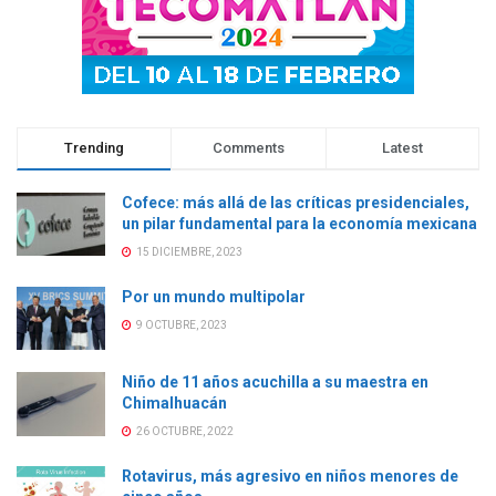
a
)
a
a
)
)
)
Trending
Comments
Latest
Cofece: más allá de las críticas presidenciales,
un pilar fundamental para la economía mexicana
15 DICIEMBRE, 2023
Por un mundo multipolar
9 OCTUBRE, 2023
Niño de 11 años acuchilla a su maestra en
Chimalhuacán
26 OCTUBRE, 2022
Rotavirus, más agresivo en niños menores de