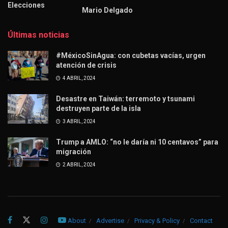
Elecciones
Mario Delgado
Últimas noticias
#MéxicoSinAgua: con cubetas vacías, urgen
atención de crisis
4 ABRIL, 2024
Desastre en Taiwán: terremoto y tsunami
destruyen parte de la isla
3 ABRIL, 2024
Trump a AMLO: “no le daría ni 10 centavos” para
migración
2 ABRIL, 2024
About
Advertise
Privacy & Policy
Contact