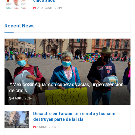
cinco años
21 AGOSTO, 2019
Recent News
#MéxicoSinAgua: con cubetas vacías, urgen atención
de crisis
4 ABRIL, 2024
Desastre en Taiwán: terremoto y tsunami
destruyen parte de la isla
3 ABRIL, 2024