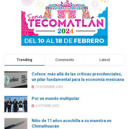
e
n
e
e
n
t
n
n
t
a
t
t
a
n
a
a
n
a
n
n
a
n
a
a
n
u
n
n
u
e
u
u
e
v
e
e
v
a
v
v
a
)
a
a
)
)
)
Trending
Comments
Latest
Cofece: más allá de las críticas presidenciales,
un pilar fundamental para la economía mexicana
15 DICIEMBRE, 2023
Por un mundo multipolar
9 OCTUBRE, 2023
Niño de 11 años acuchilla a su maestra en
Chimalhuacán