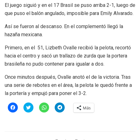
El juego siguió y en el 17 Brasil se puso arriba 2-1, luego de
que puso el balón angulado, imposible para Emily Alvarado.
Así se fueron al descanso. En el complementó llegó la
hazaña mexicana.
Primero, en el 51, Lizbeth Ovalle recibió la pelota, recortó
hacia el centro y sacó un trallazo de zurda que la portera
brasileña no pudo contener para igualar a dos.
Once minutos después, Ovalle anotó el de la victoria. Tras
una serie de rebotes en el área, la pelota le quedó frente a
la portería y empujó para poner el 3-2.
H
H
H
H
Más
a
a
a
a
z
z
z
z
c
c
c
c
l
l
l
l
i
i
i
i
c
c
c
c
p
p
p
p
a
a
a
a