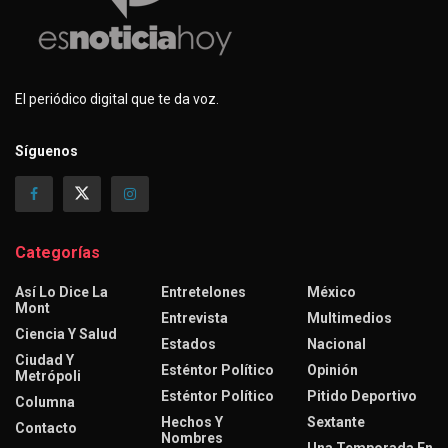
El periódico digital que te da voz.
Síguenos
Categorías
Así Lo Dice La
Entretelones
México
Mont
Entrevista
Multimedios
Ciencia Y Salud
Estados
Nacional
Ciudad Y
Esténtor Político
Opinión
Metrópoli
Esténtor Político
Pitido Deportivo
Columna
Hechos Y
Sextante
Contacto
Nombres