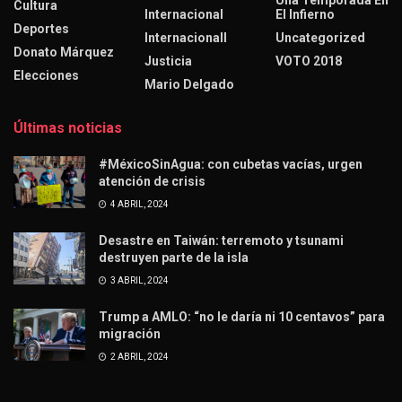
Una Temporada En
Cultura
Internacional
El Infierno
Deportes
Internacionall
Uncategorized
Donato Márquez
Justicia
VOTO 2018
Elecciones
Mario Delgado
Últimas noticias
#MéxicoSinAgua: con cubetas vacías, urgen
atención de crisis
4 ABRIL, 2024
Desastre en Taiwán: terremoto y tsunami
destruyen parte de la isla
3 ABRIL, 2024
Trump a AMLO: “no le daría ni 10 centavos” para
migración
2 ABRIL, 2024