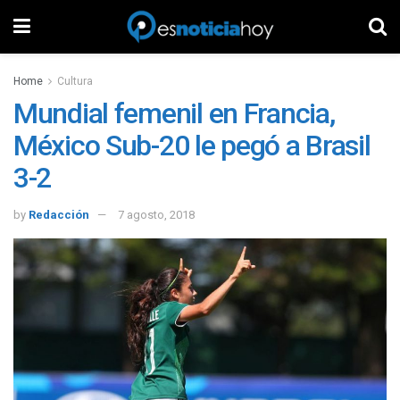
Home
Cultura
Mundial femenil en Francia,
México Sub-20 le pegó a Brasil
3-2
by
Redacción
7 agosto, 2018