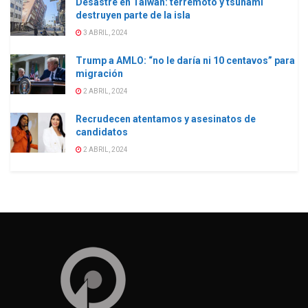
Desastre en Taiwán: terremoto y tsunami
destruyen parte de la isla
3 ABRIL, 2024
Trump a AMLO: “no le daría ni 10 centavos” para
migración
2 ABRIL, 2024
Recrudecen atentamos y asesinatos de
candidatos
2 ABRIL, 2024