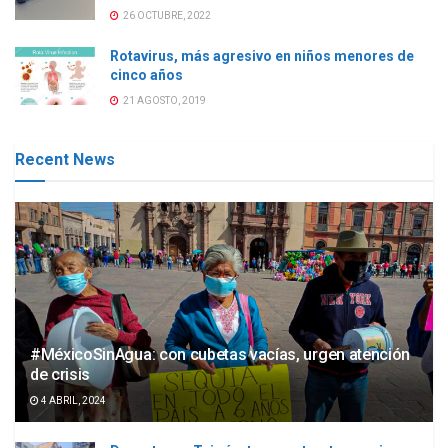
26 OCTUBRE, 2022
Rotavirus, más agresivo en niños menores de
cinco años
21 AGOSTO, 2019
Recent News
#MéxicoSinAgua: con cubetas vacías, urgen atención
de crisis
4 ABRIL, 2024