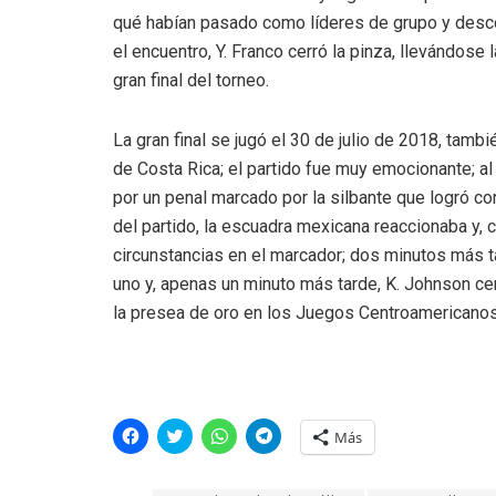
qué habían pasado como líderes de grupo y descon
el encuentro, Y. Franco cerró la pinza, llevándose
gran final del torneo.
La gran final se jugó el 30 de julio de 2018, tamb
de Costa Rica; el partido fue muy emocionante; a
por un penal marcado por la silbante que logró con
del partido, la escuadra mexicana reaccionaba y, c
circunstancias en el marcador; dos minutos más ta
uno y, apenas un minuto más tarde, K. Johnson cer
la presea de oro en los Juegos Centroamericanos 
H
H
H
H
Más
a
a
a
a
z
z
z
z
c
c
c
c
l
l
l
l