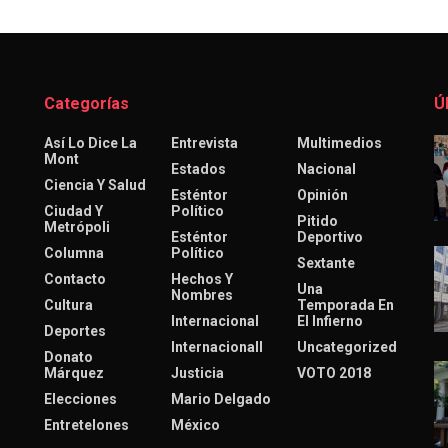
Categorías
Ú
Así Lo Dice La
Entrevista
Multimedios
Mont
Estados
Nacional
Ciencia Y Salud
Esténtor
Opinión
Ciudad Y
Político
Pitido
Metrópoli
Esténtor
Deportivo
Columna
Político
Sextante
Contacto
Hechos Y
Una
Nombres
Cultura
Temporada En
Internacional
El Infierno
Deportes
Internacionall
Uncategorized
Donato
Márquez
Justicia
VOTO 2018
Elecciones
Mario Delgado
Entretelones
México