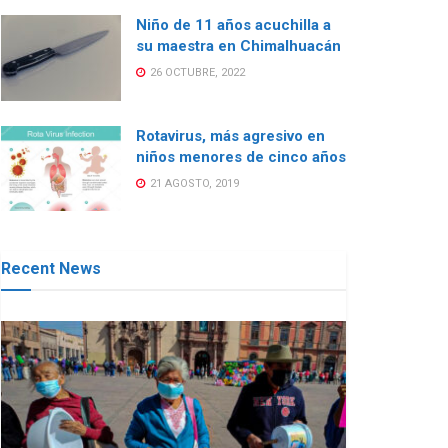
Niño de 11 años acuchilla a
su maestra en Chimalhuacán
26 OCTUBRE, 2022
Rotavirus, más agresivo en
niños menores de cinco años
21 AGOSTO, 2019
Recent News