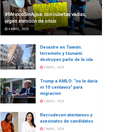
#MéxicoSinAgua: con cubetas vacías,
urgen atención de crisis
4 ABRIL, 2024
Desastre en Taiwán:
terremoto y tsunami
destruyen parte de la isla
3 ABRIL, 2024
Trump a AMLO: “no le daría
ni 10 centavos” para
migración
2 ABRIL, 2024
Recrudecen atentamos y
asesinatos de candidatos
2 ABRIL, 2024