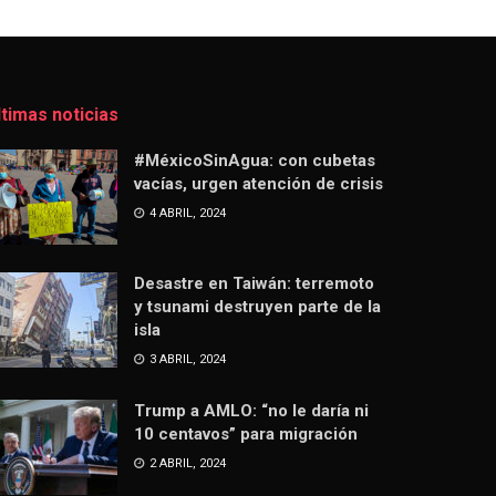
ltimas noticias
#MéxicoSinAgua: con cubetas
vacías, urgen atención de crisis
4 ABRIL, 2024
Desastre en Taiwán: terremoto
y tsunami destruyen parte de la
isla
3 ABRIL, 2024
Trump a AMLO: “no le daría ni
10 centavos” para migración
2 ABRIL, 2024