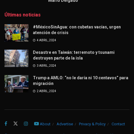
Mario Delgado
Últimas noticias
#MéxicoSinAgua: con cubetas vacías, urgen
atención de crisis
4 ABRIL, 2024
Desastre en Taiwán: terremoto y tsunami
destruyen parte de la isla
3 ABRIL, 2024
Trump a AMLO: “no le daría ni 10 centavos” para
migración
2 ABRIL, 2024
About
Advertise
Privacy & Policy
Contact