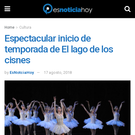
Home
Cultura
Espectacular inicio de
temporada de El lago de los
cisnes
by
EsNotciaHoy
17 agosto, 2018