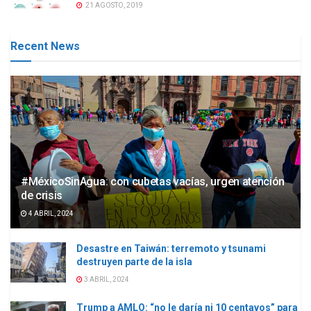
21 AGOSTO, 2019
Recent News
#MéxicoSinAgua: con cubetas vacías, urgen atención
de crisis
4 ABRIL, 2024
Desastre en Taiwán: terremoto y tsunami
destruyen parte de la isla
3 ABRIL, 2024
Trump a AMLO: “no le daría ni 10 centavos” para