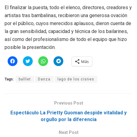
El finalizar la puesta, todo el elenco, directores, creadores y
artistas tras bambalinas, recibieron una generosa ovación
por el público, cuyos merecidos aplausos, dieron cuenta de
la gran sensibilidad, capacidad y técnica de los bailarines,
así como del profesionalismo de todo el equipo que hizo
posible la presentación.
H
H
H
H
Más
a
a
a
a
z
z
z
z
c
c
c
c
l
l
l
l
Tags:
balllet
Danza
lago de los cisnes
i
i
i
i
c
c
c
c
p
p
p
p
a
a
a
a
r
r
r
r
a
a
a
a
Previous Post
c
c
c
c
o
o
o
o
m
m
m
m
Espectáculo La Prietty Guoman despide vitalidad y
p
p
p
p
orgullo por la diferencia
a
a
a
a
r
r
r
r
t
t
t
t
i
i
i
i
Next Post
r
r
r
r