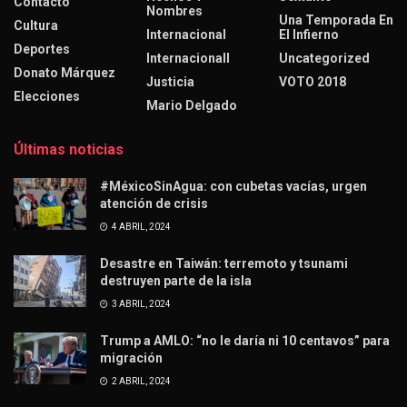
Contacto
Nombres
Una Temporada En
Cultura
Internacional
El Infierno
Deportes
Internacionall
Uncategorized
Donato Márquez
Justicia
VOTO 2018
Elecciones
Mario Delgado
Últimas noticias
#MéxicoSinAgua: con cubetas vacías, urgen
atención de crisis
4 ABRIL, 2024
Desastre en Taiwán: terremoto y tsunami
destruyen parte de la isla
3 ABRIL, 2024
Trump a AMLO: “no le daría ni 10 centavos” para
migración
2 ABRIL, 2024