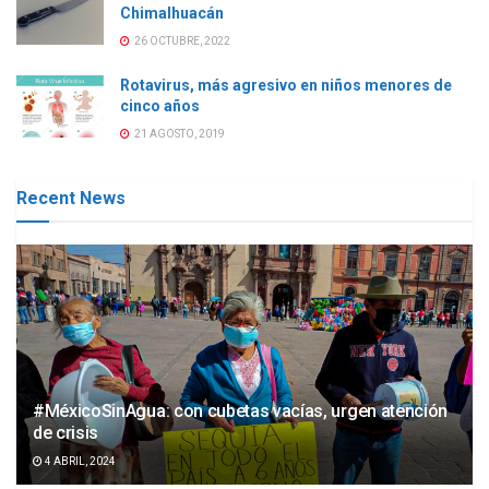
Chimalhuacán
26 OCTUBRE, 2022
Rotavirus, más agresivo en niños menores de
cinco años
21 AGOSTO, 2019
Recent News
#MéxicoSinAgua: con cubetas vacías, urgen atención
de crisis
4 ABRIL, 2024