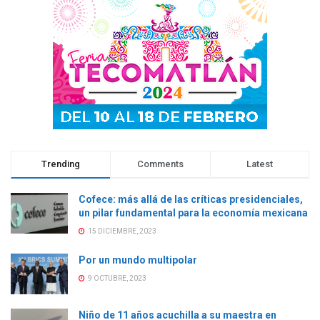
n
t
n
n
t
a
t
t
a
n
a
a
n
a
n
n
a
n
a
a
n
u
n
n
u
e
u
u
e
v
e
e
v
a
v
v
a
)
a
a
)
)
)
Trending
Comments
Latest
Cofece: más allá de las críticas presidenciales,
un pilar fundamental para la economía mexicana
15 DICIEMBRE, 2023
Por un mundo multipolar
9 OCTUBRE, 2023
Niño de 11 años acuchilla a su maestra en