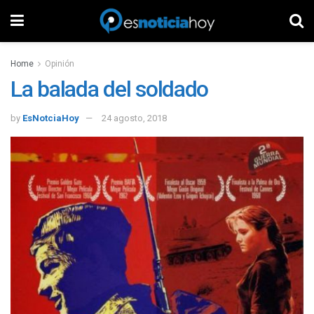
Home
Opinión
La balada del soldado
by
EsNotciaHoy
24 agosto, 2018