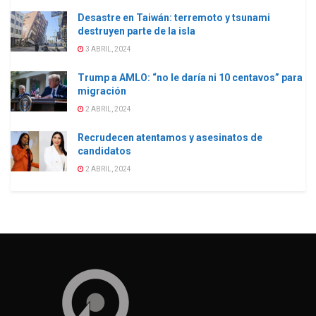
Desastre en Taiwán: terremoto y tsunami
destruyen parte de la isla
3 ABRIL, 2024
Trump a AMLO: “no le daría ni 10 centavos” para
migración
2 ABRIL, 2024
Recrudecen atentamos y asesinatos de
candidatos
2 ABRIL, 2024