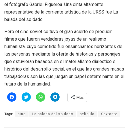
el fotógrafo Gabriel Figueroa. Una cinta altamente
representativa de la corriente artística de la URSS fue La
balada del soldado.
Pero el cine soviético tuvo el gran acierto de producir
filmes que fueron verdaderas joyas de un realismo
humanista, cuyo cometido fue ensanchar los horizontes de
las personas mediante la oferta de historias y personajes
que estuvieran basados en el materialismo dialéctico e
histórico del desarrollo social, en el que las grandes masas
trabajadoras son las que juegan un papel determinante en el
futuro de la humanidad.
H
H
H
H
Más
a
a
a
a
z
z
z
z
c
c
c
c
l
l
l
l
Tags:
cine
La balada del soldado
película
Sextante
i
i
i
i
c
c
c
c
p
p
p
p
a
a
a
a