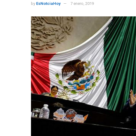
by
EsNotciaHoy
7 enero, 2019