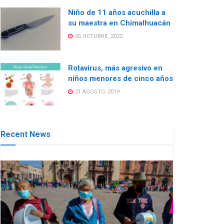
Niño de 11 años acuchilla a
su maestra en Chimalhuacán
26 OCTUBRE, 2022
Rotavirus, más agresivo en
niños menores de cinco años
21 AGOSTO, 2019
Recent News