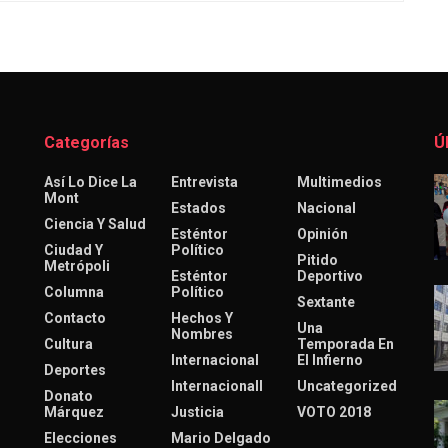
Categorías
Ú
Así Lo Dice La
Entrevista
Multimedios
Mont
Estados
Nacional
Ciencia Y Salud
Esténtor
Opinión
Ciudad Y
Político
Pitido
Metrópoli
Esténtor
Deportivo
Columna
Político
Sextante
Contacto
Hechos Y
Una
Nombres
Cultura
Temporada En
Internacional
El Infierno
Deportes
Internacionall
Uncategorized
Donato
Márquez
Justicia
VOTO 2018
Elecciones
Mario Delgado