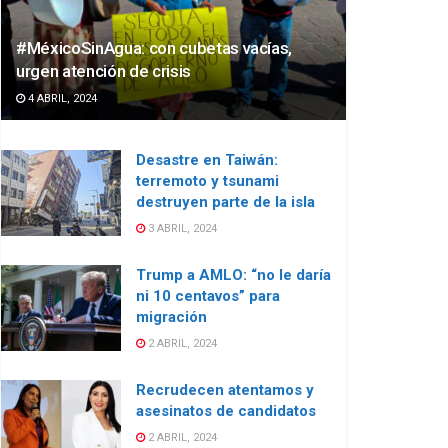
#MéxicoSinAgua: con cubetas vacías,
urgen atención de crisis
4 ABRIL, 2024
Desastre en Taiwán:
terremoto y tsunami
destruyen parte de la isla
3 ABRIL, 2024
Trump a AMLO: “no le daría
ni 10 centavos” para
migración
2 ABRIL, 2024
Recrudecen atentamos y
asesinatos de candidatos
2 ABRIL, 2024