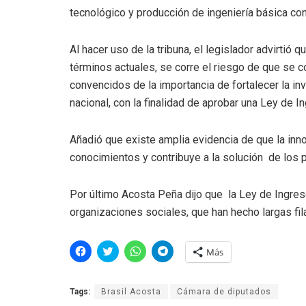
tecnológico y producción de ingeniería básica co
Al hacer uso de la tribuna, el legislador advirtió
términos actuales, se corre el riesgo de que se 
convencidos de la importancia de fortalecer la in
nacional, con la finalidad de aprobar una Ley de 
Añadió que existe amplia evidencia de que la inno
conocimientos y contribuye a la solución de los 
Por último Acosta Peña dijo que la Ley de Ingres
organizaciones sociales, que han hecho largas f
H
H
H
H
Más
a
a
a
a
z
z
z
z
c
c
c
c
l
l
l
l
Tags:
Brasil Acosta
Cámara de diputados
i
i
i
i
c
c
c
c