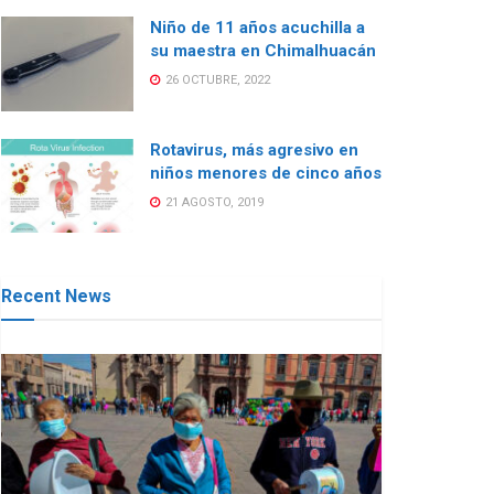
Niño de 11 años acuchilla a
su maestra en Chimalhuacán
26 OCTUBRE, 2022
Rotavirus, más agresivo en
niños menores de cinco años
21 AGOSTO, 2019
Recent News