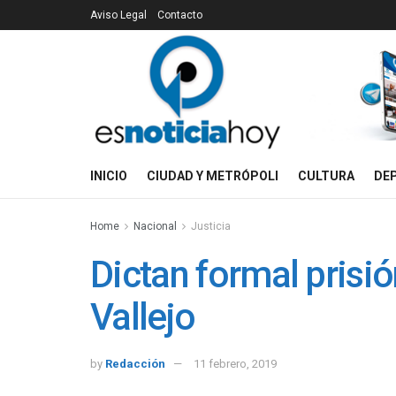
Aviso Legal
Contacto
INICIO
CIUDAD Y METRÓPOLI
CULTURA
DE
Home
Nacional
Justicia
Dictan formal prisió
Vallejo
by
Redacción
11 febrero, 2019