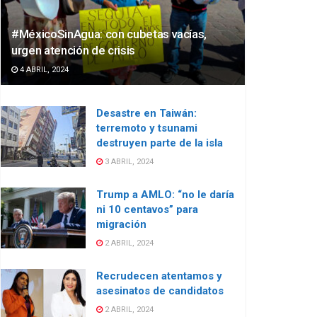
#MéxicoSinAgua: con cubetas vacías,
urgen atención de crisis
4 ABRIL, 2024
Desastre en Taiwán:
terremoto y tsunami
destruyen parte de la isla
3 ABRIL, 2024
Trump a AMLO: “no le daría
ni 10 centavos” para
migración
2 ABRIL, 2024
Recrudecen atentamos y
asesinatos de candidatos
2 ABRIL, 2024