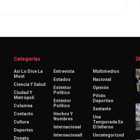
Categorías
Ú
Así Lo Dice La
Entrevista
Multimedios
Mont
Estados
Nacional
Ciencia Y Salud
Esténtor
Opinión
Ciudad Y
Político
Pitido
Metrópoli
Esténtor
Deportivo
Columna
Político
Sextante
Contacto
Hechos Y
Una
Nombres
Cultura
Temporada En
Internacional
El Infierno
Deportes
Internacionall
Uncategorized
Donato