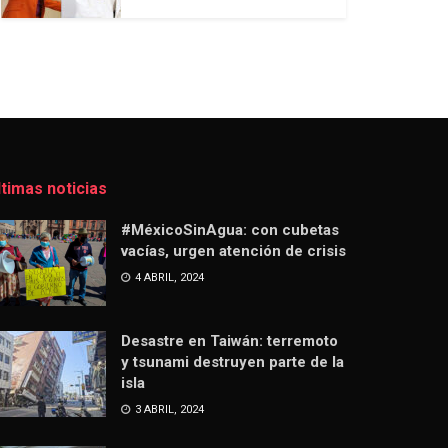
ltimas noticias
#MéxicoSinAgua: con cubetas
vacías, urgen atención de crisis
4 ABRIL, 2024
Desastre en Taiwán: terremoto
y tsunami destruyen parte de la
isla
3 ABRIL, 2024