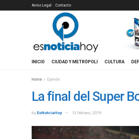
Aviso Legal
Contacto
INICIO
CIUDAD Y METRÓPOLI
CULTURA
DE
Home
Opinión
La final del Super 
by
EsNotciaHoy
12 febrero, 2019