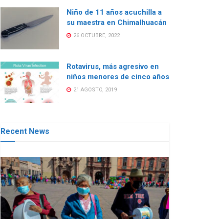
Niño de 11 años acuchilla a
su maestra en Chimalhuacán
26 OCTUBRE, 2022
Rotavirus, más agresivo en
niños menores de cinco años
21 AGOSTO, 2019
Recent News