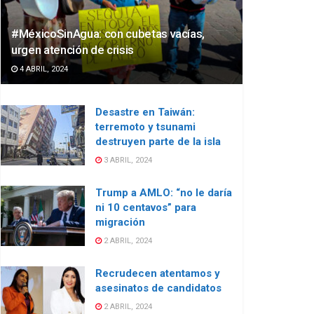
#MéxicoSinAgua: con cubetas vacías,
urgen atención de crisis
4 ABRIL, 2024
Desastre en Taiwán:
terremoto y tsunami
destruyen parte de la isla
3 ABRIL, 2024
Trump a AMLO: “no le daría
ni 10 centavos” para
migración
2 ABRIL, 2024
Recrudecen atentamos y
asesinatos de candidatos
2 ABRIL, 2024