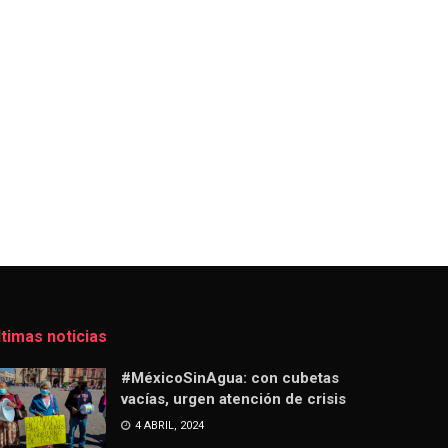
ltimas noticias
#MéxicoSinAgua: con cubetas
vacías, urgen atención de crisis
4 ABRIL, 2024