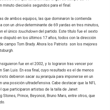
n minuto dieciséis segundos para el final.
sas de ambos equipos, las que dominaron la contienda
ia con un
drive
determinante de 69 yardas en tres minutos,
on el único
touchdown
del partido. Este título fue el sexto
 disputó en los últimos 17 años, todos con la dirección
al de campo Tom Brady. Ahora los Patriots son los mejores
ttsburgh.
nsiguieron fue en el 2002, y lo lograron tras vencer por
 San Luis. En esa final, cuyo resultado es el de menos
atriots debieron sacar su jerarquía para imponerse en un
n una posición ultradefensiva. Cabe destacar que la NFL
que participaron artistas de la talla de Janet
g Stones, Prince, Beyoncé, Bruno Mars, entre otros, que
do.