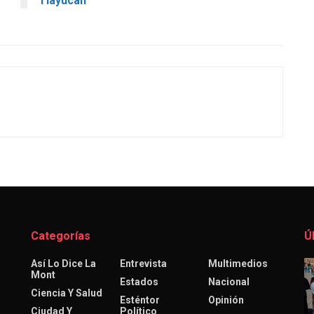
Tlayucan
Categorías
Ú
Así Lo Dice La
Entrevista
Multimedios
Mont
Estados
Nacional
Ciencia Y Salud
Esténtor
Opinión
Ciudad Y
Político