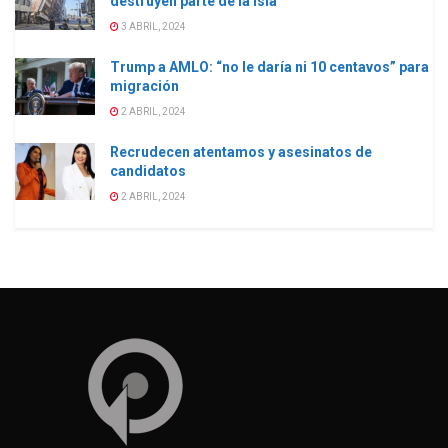
destruyen parte de la isla
3 ABRIL, 2024
Trump a AMLO: “no le daría ni 10 centavos” para
migración
2 ABRIL, 2024
Recrudecen atentamos y asesinatos de
candidatos
2 ABRIL, 2024