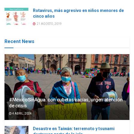
Rotavirus, más agresivo en niños menores de
cinco años
21 AGOSTO, 2019
Recent News
#MéxicoSinAgua: con cubetas vacías, urgen atención
de crisis
4 ABRIL, 2024
Desastre en Taiwán: terremoto y tsunami