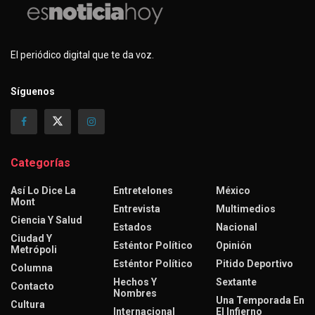
El periódico digital que te da voz.
Síguenos
Categorías
Así Lo Dice La
Entretelones
México
Mont
Entrevista
Multimedios
Ciencia Y Salud
Estados
Nacional
Ciudad Y
Esténtor Político
Opinión
Metrópoli
Esténtor Político
Pitido Deportivo
Columna
Hechos Y
Sextante
Contacto
Nombres
Una Temporada En
Cultura
Internacional
El Infierno