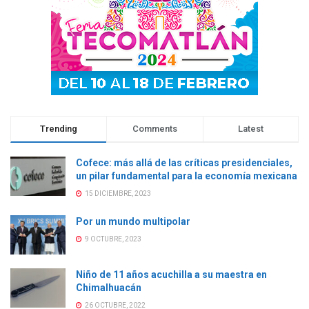
t
a
t
t
a
n
a
a
n
a
n
n
a
n
a
a
n
u
n
n
u
e
u
u
e
v
e
e
v
a
v
v
a
)
a
a
)
)
)
Trending
Comments
Latest
Cofece: más allá de las críticas presidenciales,
un pilar fundamental para la economía mexicana
15 DICIEMBRE, 2023
Por un mundo multipolar
9 OCTUBRE, 2023
Niño de 11 años acuchilla a su maestra en
Chimalhuacán
26 OCTUBRE, 2022