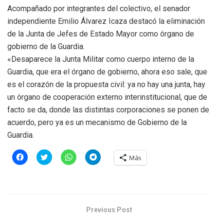
Acompañado por integrantes del colectivo, el senador
independiente Emilio Álvarez Icaza destacó la eliminación
de la Junta de Jefes de Estado Mayor como órgano de
gobierno de la Guardia.
«Desaparece la Junta Militar como cuerpo interno de la
Guardia, que era el órgano de gobierno, ahora eso sale, que
es el corazón de la propuesta civil: ya no hay una junta, hay
un órgano de cooperación externo interinstitucional, que de
facto se da, donde las distintas corporaciones se ponen de
acuerdo, pero ya es un mecanismo de Gobierno de la
Guardia.
H
H
H
H
Más
a
a
a
a
z
z
z
z
c
c
c
c
l
l
l
l
i
i
i
i
c
c
c
c
p
p
p
p
a
a
a
a
Previous Post
r
r
r
r