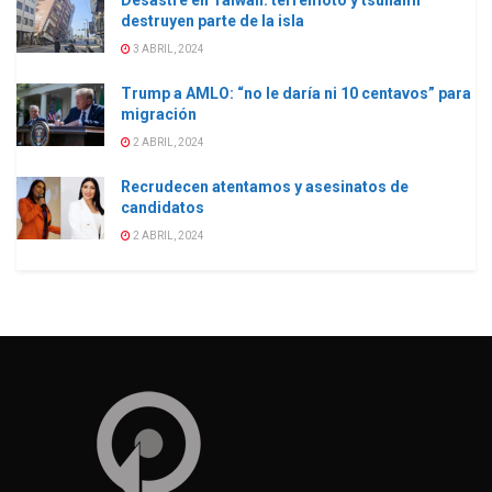
Desastre en Taiwán: terremoto y tsunami
destruyen parte de la isla
3 ABRIL, 2024
Trump a AMLO: “no le daría ni 10 centavos” para
migración
2 ABRIL, 2024
Recrudecen atentamos y asesinatos de
candidatos
2 ABRIL, 2024