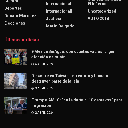
Cultura
Internacional
El Infierno
Deportes
Internacionall
Uncategorized
Donato Márquez
Justicia
VOTO 2018
Elecciones
Mario Delgado
Últimas noticias
#MéxicoSinAgua: con cubetas vacías, urgen
atención de crisis
4 ABRIL, 2024
Desastre en Taiwán: terremoto y tsunami
destruyen parte de la isla
3 ABRIL, 2024
Trump a AMLO: “no le daría ni 10 centavos” para
migración
2 ABRIL, 2024