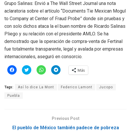
Grupo Salinas: Envió a The Wall Street Journal una nota
aclaratoria sobre el artículo “Documents Tie Mexican Mogul
to Company at Center of Fraud Probe” donde sin pruebas y
con solo dichos ataca la el buen nombre de Ricardo Salinas
Pliego y su relación con el presidente AMLO. Se ha
demostrado que la operación de compra-venta de Fertinal
fue totalmente transparente, legal y avalada por empresas
internacionales, aseguró en consorcio.
H
H
H
H
Más
a
a
a
a
z
z
z
z
c
c
c
c
l
l
l
l
Tags:
Así lo dice La Mont
Federico Lamont
Jucopo
i
i
i
i
c
c
c
c
p
p
p
p
Puebla
a
a
a
a
r
r
r
r
a
a
a
a
c
c
c
c
o
o
o
o
m
m
m
m
Previous Post
p
p
p
p
a
a
a
a
El pueblo de México también padece de pobreza
r
r
r
r