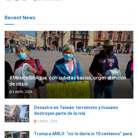
Recent News
#MéxicoSinAgua: con cubetas vacías, urgen atención
de crisis
4 ABRIL, 2024
Desastre en Taiwán: terremoto y tsunami
destruyen parte de la isla
3 ABRIL, 2024
Trump a AMLO: “no le daría ni 10 centavos” para