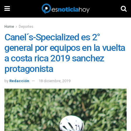
Home
Deportes
Canel´s-Specialized es 2°
general por equipos en la vuelta
a costa rica 2019 sanchez
protagonista
by
Redacción
18 diciembre, 2019