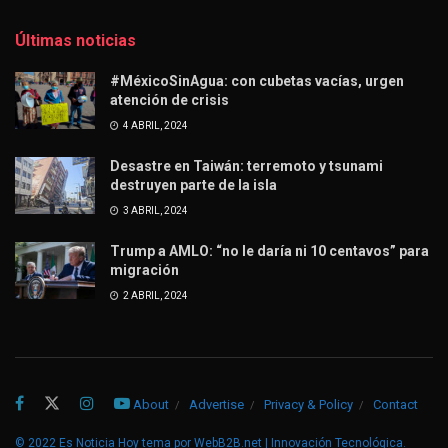
Últimas noticias
#MéxicoSinAgua: con cubetas vacías, urgen
atención de crisis
4 ABRIL, 2024
Desastre en Taiwán: terremoto y tsunami
destruyen parte de la isla
3 ABRIL, 2024
Trump a AMLO: “no le daría ni 10 centavos” para
migración
2 ABRIL, 2024
About
Advertise
Privacy & Policy
Contact
© 2022
Es Noticia Hoy
tema por
WebB2B.net | Innovación Tecnológica
.