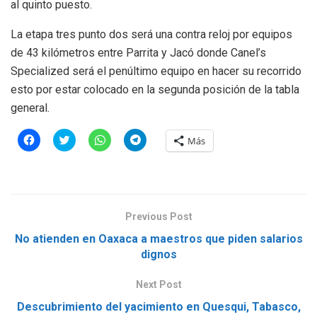
al quinto puesto.
La etapa tres punto dos será una contra reloj por equipos
de 43 kilómetros entre Parrita y Jacó donde Canel’s
Specialized será el penúltimo equipo en hacer su recorrido
esto por estar colocado en la segunda posición de la tabla
general.
H
H
H
H
Más
a
a
a
a
z
z
z
z
c
c
c
c
l
l
l
l
i
i
i
i
c
c
c
c
p
p
p
p
a
a
a
a
Previous Post
r
r
r
r
a
a
a
a
No atienden en Oaxaca a maestros que piden salarios
c
c
c
c
o
o
o
o
dignos
m
m
m
m
p
p
p
p
a
a
a
a
r
r
r
Next Post
r
t
t
t
t
i
i
i
i
Descubrimiento del yacimiento en Quesqui, Tabasco,
r
r
r
r