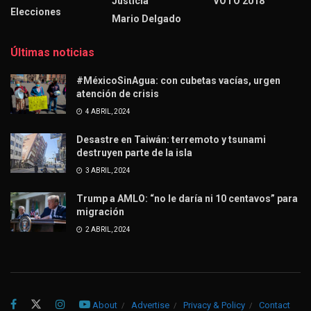
Justicia
VOTO 2018
Elecciones
Mario Delgado
Últimas noticias
#MéxicoSinAgua: con cubetas vacías, urgen
atención de crisis
4 ABRIL, 2024
Desastre en Taiwán: terremoto y tsunami
destruyen parte de la isla
3 ABRIL, 2024
Trump a AMLO: “no le daría ni 10 centavos” para
migración
2 ABRIL, 2024
About
Advertise
Privacy & Policy
Contact