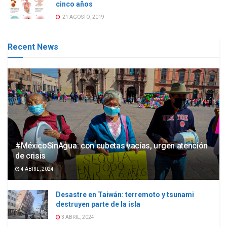
cinco años
21 AGOSTO, 2019
Recent News
#MéxicoSinAgua: con cubetas vacías, urgen atención
de crisis
4 ABRIL, 2024
Desastre en Taiwán: terremoto y tsunami
destruyen parte de la isla
3 ABRIL, 2024