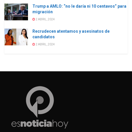
Trump a AMLO: “no le daría ni 10 centavos” para
migración
2 ABRIL, 2024
Recrudecen atentamos y asesinatos de
candidatos
2 ABRIL, 2024