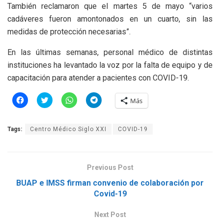
También reclamaron que el martes 5 de mayo “varios
cadáveres fueron amontonados en un cuarto, sin las
medidas de protección necesarias”.
En las últimas semanas, personal médico de distintas
instituciones ha levantado la voz por la falta de equipo y de
capacitación para atender a pacientes con COVID-19.
H
H
H
H
Más
a
a
a
a
z
z
z
z
c
c
c
c
l
l
l
l
Tags:
Centro Médico Siglo XXI
COVID-19
i
i
i
i
c
c
c
c
p
p
p
p
a
a
a
a
r
r
r
r
a
a
a
a
Previous Post
c
c
c
c
o
o
o
o
m
m
m
m
BUAP e IMSS firman convenio de colaboración por
p
p
p
p
Covid-19
a
a
a
a
r
r
r
r
t
t
t
t
i
i
i
i
Next Post
r
r
r
r