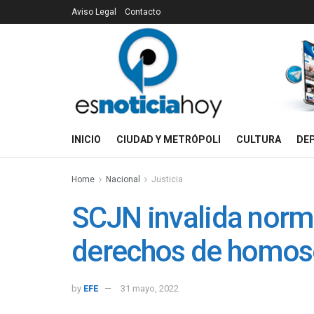
Aviso Legal
Contacto
INICIO
CIUDAD Y METRÓPOLI
CULTURA
DE
Home
Nacional
Justicia
SCJN invalida norm
derechos de homos
by
EFE
31 mayo, 2022