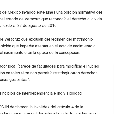
 de México invalidó este lunes una porción normativa del
 del estado de Veracruz que reconocía el derecho a la vida
ublicado el 23 de agosto de 2016.
de Veracruz que excluían del régimen del matrimonio
sición que impedía asentar en el acta de nacimiento al
el nacimiento o en la época de la concepción.
lador local “carece de facultades para modificar el núcleo
ión en tales términos permitía restringir otros derechos
onas gestantes”.
incipios de interdependencia e indivisibilidad.
CJN declararon la invalidez del artículo 4 de la
Estado garantizará el derecho a la vida del ser humano,