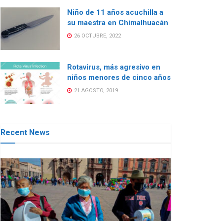
Niño de 11 años acuchilla a
su maestra en Chimalhuacán
26 OCTUBRE, 2022
Rotavirus, más agresivo en
niños menores de cinco años
21 AGOSTO, 2019
Recent News