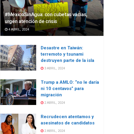
#MéxicoSinAgua: con cubetas vacías,
urgen atención de crisis
4 ABRIL, 2024
Desastre en Taiwán:
terremoto y tsunami
destruyen parte de la isla
3 ABRIL, 2024
Trump a AMLO: “no le daría
ni 10 centavos” para
migración
2 ABRIL, 2024
Recrudecen atentamos y
asesinatos de candidatos
2 ABRIL, 2024