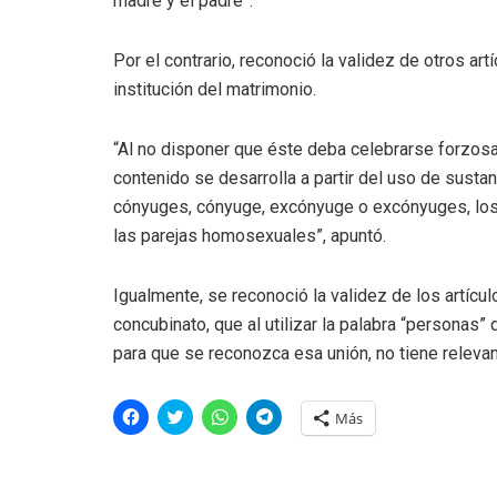
madre y el padre”.
Por el contrario, reconoció la validez de otros art
institución del matrimonio.
“Al no disponer que éste deba celebrarse forzos
contenido se desarrolla a partir del uso de sust
cónyuges, cónyuge, excónyuge o excónyuges, los c
las parejas homosexuales”, apuntó.
Igualmente, se reconoció la validez de los artícu
concubinato, que al utilizar la palabra “personas”
para que se reconozca esa unión, no tiene releva
H
H
H
H
Más
a
a
a
a
z
z
z
z
c
c
c
c
l
l
l
l
i
i
i
i