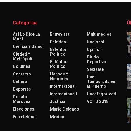
Categorías
Ú
Así Lo Dice La
Entrevista
Multimedios
Mont
Estados
Nacional
Ciencia Y Salud
Esténtor
Opinión
Ciudad Y
Político
Pitido
Metrópoli
Esténtor
Deportivo
Columna
Político
Sextante
Contacto
Hechos Y
Una
Nombres
Cultura
Temporada En
Internacional
El Infierno
Deportes
Internacionall
Uncategorized
Donato
Márquez
Justicia
VOTO 2018
Elecciones
Mario Delgado
Entretelones
México