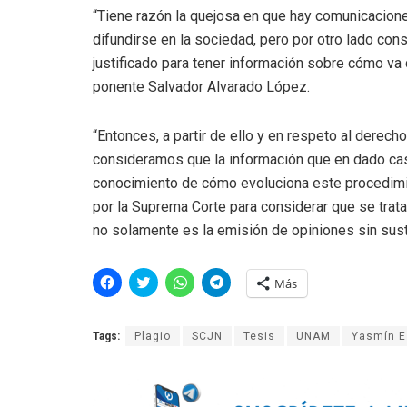
“Tiene razón la quejosa en que hay comunicacion
difundirse en la sociedad, pero por otro lado co
justificado para tener información sobre cómo va
ponente Salvador Alvarado López.
“Entonces, a partir de ello y en respeto al derech
consideramos que la información que en dado cas
conocimiento de cómo evoluciona este procedimien
por la Suprema Corte para considerar que se trat
no solamente es la emisión de opiniones sin sus
H
H
H
H
Más
a
a
a
a
z
z
z
z
c
c
c
c
l
l
l
l
Tags:
Plagio
SCJN
Tesis
UNAM
Yasmín E
i
i
i
i
c
c
c
c
p
p
p
p
a
a
a
a
r
r
r
r
a
a
a
a