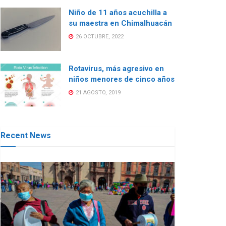
Niño de 11 años acuchilla a
su maestra en Chimalhuacán
26 OCTUBRE, 2022
Rotavirus, más agresivo en
niños menores de cinco años
21 AGOSTO, 2019
Recent News