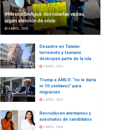
#MéxicoSinAgua: con cubetas vacías,
urgen atención de crisis
4 ABRIL, 2024
Desastre en Taiwán:
terremoto y tsunami
destruyen parte de la isla
3 ABRIL, 2024
Trump a AMLO: “no le daría
ni 10 centavos” para
migración
2 ABRIL, 2024
Recrudecen atentamos y
asesinatos de candidatos
2 ABRIL, 2024