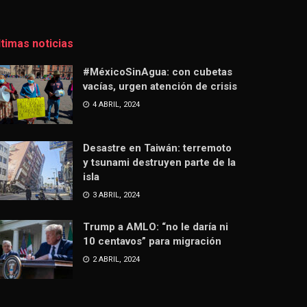
ltimas noticias
#MéxicoSinAgua: con cubetas
vacías, urgen atención de crisis
4 ABRIL, 2024
Desastre en Taiwán: terremoto
y tsunami destruyen parte de la
isla
3 ABRIL, 2024
Trump a AMLO: “no le daría ni
10 centavos” para migración
2 ABRIL, 2024