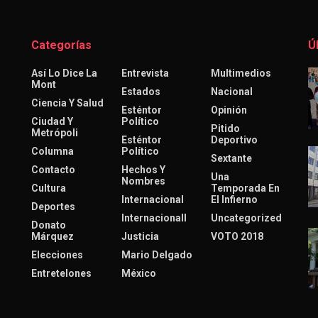
Categorías
Ú
Así Lo Dice La
Entrevista
Multimedios
Mont
Estados
Nacional
Ciencia Y Salud
Esténtor
Opinión
Ciudad Y
Político
Pitido
Metrópoli
Esténtor
Deportivo
Columna
Político
Sextante
Contacto
Hechos Y
Una
Nombres
Cultura
Temporada En
Internacional
El Infierno
Deportes
Internacionall
Uncategorized
Donato
Márquez
Justicia
VOTO 2018
Elecciones
Mario Delgado
Entretelones
México