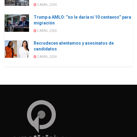
3 ABRIL, 2024
Trump a AMLO: “no le daría ni 10 centavos” para
migración
2 ABRIL, 2024
Recrudecen atentamos y asesinatos de
candidatos
2 ABRIL, 2024