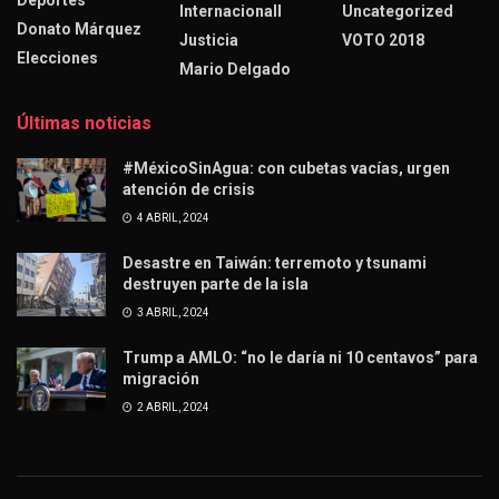
Internacionall
Uncategorized
Donato Márquez
Justicia
VOTO 2018
Elecciones
Mario Delgado
Últimas noticias
#MéxicoSinAgua: con cubetas vacías, urgen
atención de crisis
4 ABRIL, 2024
Desastre en Taiwán: terremoto y tsunami
destruyen parte de la isla
3 ABRIL, 2024
Trump a AMLO: “no le daría ni 10 centavos” para
migración
2 ABRIL, 2024