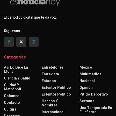
El periódico digital que te da voz.
Síguenos
Categorías
Así Lo Dice La
Entretelones
México
Mont
Entrevista
Multimedios
Ciencia Y Salud
Estados
Nacional
Ciudad Y
Esténtor Político
Opinión
Metrópoli
Esténtor Político
Pitido Deportivo
Columna
Hechos Y
Sextante
Contacto
Nombres
Una Temporada En
Cultura
Internacional
El Infierno
Deportes