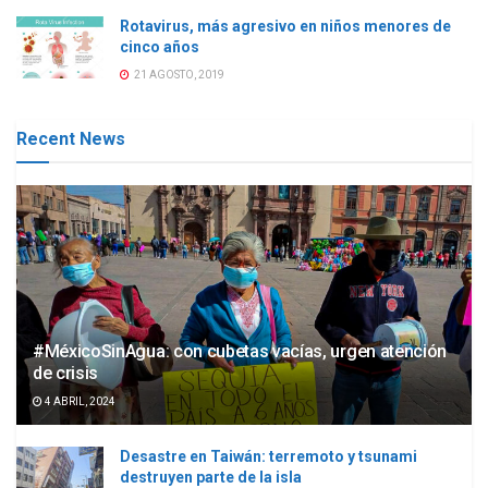
Rotavirus, más agresivo en niños menores de
cinco años
21 AGOSTO, 2019
Recent News
#MéxicoSinAgua: con cubetas vacías, urgen atención
de crisis
4 ABRIL, 2024
Desastre en Taiwán: terremoto y tsunami
destruyen parte de la isla