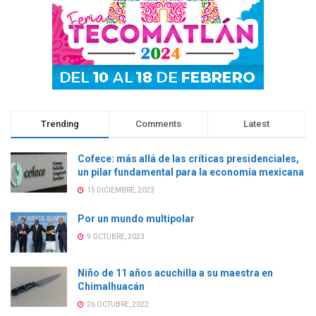
e
v
e
e
v
a
v
v
a
)
a
a
)
)
)
Trending
Comments
Latest
Cofece: más allá de las críticas presidenciales,
un pilar fundamental para la economía mexicana
15 DICIEMBRE, 2023
Por un mundo multipolar
9 OCTUBRE, 2023
Niño de 11 años acuchilla a su maestra en
Chimalhuacán
26 OCTUBRE, 2022