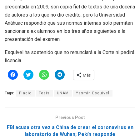
presentada en 2009, son copia fiel de textos de una docena
de autores a los que no dio crédito, pero la Universidad
Anáhuac respondió que sus normas internas solo permiten
sancionar a ex alumnos en los tres años siguientes a la
presentación del examen.
Esquivel ha sostenido que no renunciará a la Corte ni pedirá
licencia.
H
H
H
H
Más
a
a
a
a
z
z
z
z
c
c
c
c
l
l
l
l
Tags:
Plagio
Tesis
UNAM
Yasmín Esquivel
i
i
i
i
c
c
c
c
p
p
p
p
a
a
a
a
r
r
r
r
a
a
a
a
Previous Post
c
c
c
c
o
o
o
o
m
m
m
m
FBI acusa otra vez a China de crear el coronavirus en
p
p
p
p
laboratorio de Wuhan; Pekín responde
a
a
a
a
r
r
r
r